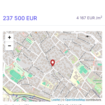
237 500 EUR
2
4 167 EUR /m
+
−
Leaflet
|
©
OpenStreetMap
contributors