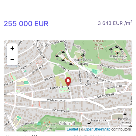
255 000 EUR
2
3 643 EUR /m
+
−
Leaflet
|
©
OpenStreetMap
contributors