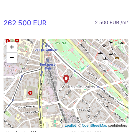
262 500 EUR
2
2 500 EUR /m
+
−
Leaflet
|
©
OpenStreetMap
contributors