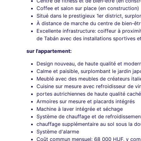
Centre de fitness et de bien-être (en constr
Coffee et salon sur place (en construction)
Situé dans le prestigieux 1er district, surp
À distance de marche du centre de bien-êtr
Excellente infrastructure: coiffeur à proxi
de Tabán avec des installations sportives et
sur l'appartement:
Design nouveau, de haute qualité et moder
Calme et paisible, surplombant le jardin jap
Meublé avec des meubles de créateurs itali
Cuisine sur mesure avec refroidisseur de vin
portes autrichiennes de haute qualité cach
Armoires sur mesure et placards intégrés
Machine à laver intégrée et séchage
Système de chauffage et de refroidissement
chauffage supplémentaire au sol sous la d
Système d'alarme
Coût commun mensuel: 68 000 HUF, y compris