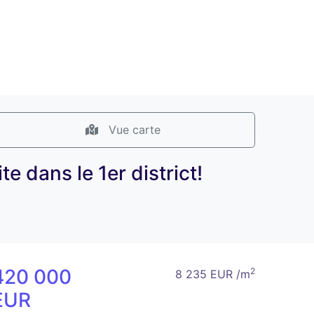
Vue carte
e dans le 1er district!
420 000
2
8 235 EUR /m
EUR