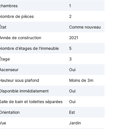
chambres
1
Nombre de pièces
2
État
Comme nouveau
Année de construction
2021
Nombre d'étages de l'immeuble
5
Étage
3
Ascenseur
Oui
Hauteur sous plafond
Moins de 3m
Disponible immédiatement
Oui
Salle de bain et toilettes séparées
Oui
Orientation
Est
Vue
Jardin