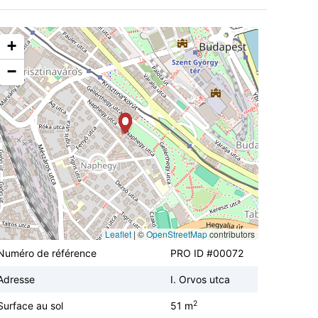
+
−
Leaflet
|
©
OpenStreetMap
contributors
Numéro de référence
PRO ID #00072
Adresse
I. Orvos utca
2
Surface au sol
51 m