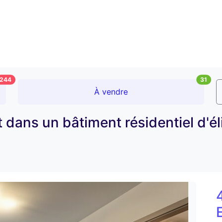
244
31
À vendre
ans un bâtiment résidentiel d'élit