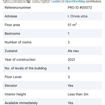
Leaflet
|
©
OpenStreetMap
contributors
Referenznummer
PRO ID #00072
Adresse
I. Orvos utca
2
Floor area
51 m
Bedrooms
1
Number of rooms
2
Zustand
Als neu
Year of construction
2021
No. of levels of the building
5
Floor Level
3
Elevator
Yes
Interior height
Less than 3m
Available immediately
Yes