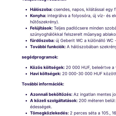
Hálószoba:
csendes, napos, kilátással egy f
Konyha:
integrálva a folyosóra, új víz- és
hűtőszekrény).
Felújítások:
Teljes padlócsere minden szobáb
szúnyoghálókkal felszerelt műanyag ablakokk
fürdőszoba:
új Geberit WC a különálló WC 
További funkciók:
A hálószobában szekrény t
segédprogramok:
Közös költségek:
20 000 HUF, beleértve a 
Havi költségek:
20 000-30 000 HUF között,
További információk:
Azonnali beköltözés:
Az ingatlan mentes jo
A közeli szolgáltatások:
200 méteren belül:
édességek.
Tömegközlekedés:
2 perces séta a 105., 16