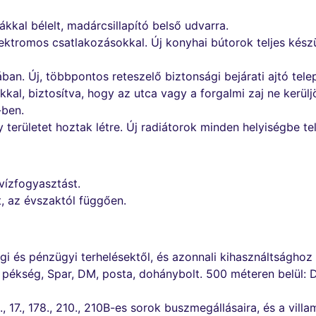
ákkal bélelt, madárcsillapító belső udvarra.
 elektromos csatlakozásokkal. Új konyhai bútorok teljes kés
an. Új, többpontos reteszelő biztonsági bejárati ajtó telep
al, biztosítva, hogy az utca vagy a forgalmi zaj ne kerülj
-ben.
erületet hoztak létre. Új radiátorok minden helyiségbe tel
vízfogyasztást.
 az évszaktól függően.
gi és pénzügyi terhelésektől, és azonnali kihasználtsághoz 
 pékség, Spar, DM, posta, dohánybolt. 500 méteren belül: 
., 17., 178., 210., 210B-es sorok buszmegállásaira, és a vil