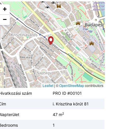
+
−
Leaflet
|
©
OpenStreetMap
contributors
Hivatkozási szám
PRO ID #00101
Cím
i. Krisztina körút 81
2
Alapterület
47 m
Bedrooms
1