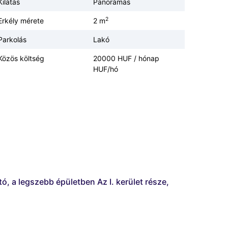
Kilátás
Panorámás
2
Erkély mérete
2 m
Parkolás
Lakó
Közös költség
20000 HUF / hónap
HUF/hó
tó, a legszebb épületben Az I. kerület része,