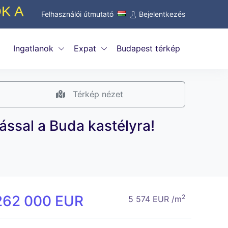
 CSAK 0,5 % AZ ELSŐ 100 HIR
Felhasználói útmutató
Bejelentkezés
Ingatlanok
Expat
Budapest térkép
Térkép nézet
ással a Buda kastélyra!
262 000 EUR
2
5 574 EUR /m