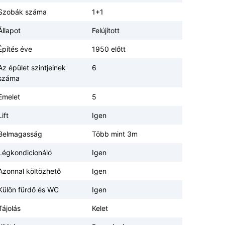
Szobák száma
1+1
Állapot
Felújított
Építés éve
1950 előtt
Az épület szintjeinek
6
száma
Emelet
5
Lift
Igen
Belmagasság
Több mint 3m
Légkondicionáló
Igen
Azonnal költözhető
Igen
Külön fürdő és WC
Igen
Tájolás
Kelet