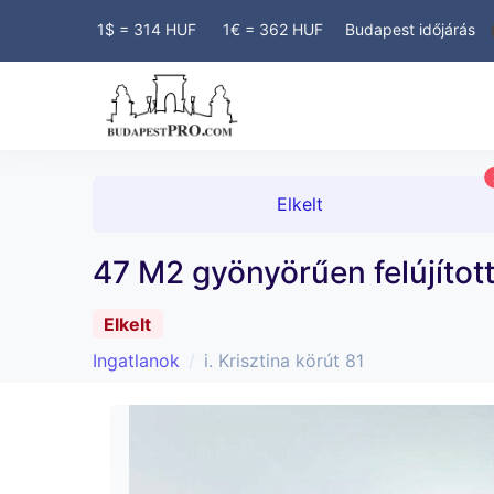
! INGYENES HIRDETÉS! LEGKE
1$ = 314 HUF
1€ = 362 HUF
Budapest időjárás
Elkelt
47 M2 gyönyörűen felújított
Elkelt
Ingatlanok
i. Krisztina körút 81