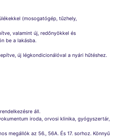
zülékekkel (mosogatógép, tűzhely,
ítve, valamint új, redőnyökkel és
ön be a lakásba.
epítve, új légkondicionálóval a nyári hűtéshez.
rendelkezésre áll.
Dokumentum iroda, orvosi klinika, gyógyszertár,
lamos megállók az 56., 56A. És 17. sorhoz. Könnyű