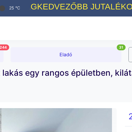
DVEZŐBB JUTALÉKOK A PIACON!
25 °C
244
31
Eladó
 lakás egy rangos épületben, kilát