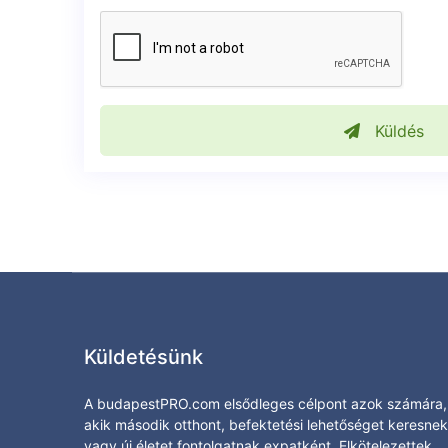
Küldés
Küldetésünk
A budapestPRO.com elsődleges célpont azok számára,
akik második otthont, befektetési lehetőséget keresnek
vagy új életet fontolgatnak expatként. Elkötelezettek