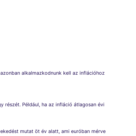
 azonban alkalmazkodnunk kell az inflációhoz
 részét. Például, ha az infláció átlagosan évi
övekedést mutat öt év alatt, ami euróban mérve