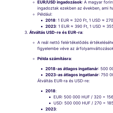
EUR/USD ingadozások
: A magyar forin
ingadoztak ezekben az években, ami hat
Például:
2018
: 1 EUR ≈ 320 Ft, 1 USD ≈ 270
2023
: 1 EUR ≈ 390 Ft, 1 USD ≈ 35
Átváltás USD-re és EUR-ra
:
A reál nettó felértékelődés értékeléséh
figyelembe véve az árfolyamváltozások
Példa számításra
:
2018-as átlagos ingatlanár
: 500 0
2023-as átlagos ingatlanár
: 750 0
Átváltás EUR-ra és USD-re:
2018
:
EUR: 500 000 HUF / 320 = 15
USD: 500 000 HUF / 270 = 18
2023
: