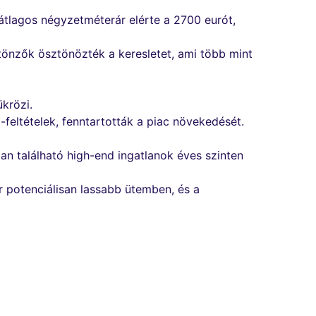
tlagos négyzetméterár elérte a 2700 eurót,
tönzők ösztönözték a keresletet, ami több mint
krözi.
feltételek, fenntartották a piac növekedését.
n található high-end ingatlanok éves szinten
r potenciálisan lassabb ütemben, és a