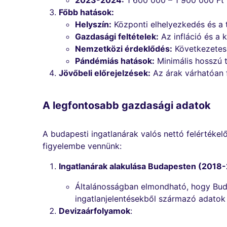
2023-2024:
1 600 000 – 1 900 000 Ft k
Főbb hatások:
Helyszín:
Központi elhelyezkedés és a 
Gazdasági feltételek:
Az infláció és a 
Nemzetközi érdeklődés:
Következetes k
Pándémiás hatások:
Minimális hosszú t
Jövőbeli előrejelzések:
Az árak várhatóan 
A legfontosabb gazdasági adatok
A budapesti ingatlanárak valós nettó felérték
figyelembe vennünk:
Ingatlanárak alakulása Budapesten (2018
Általánosságban elmondható, hogy Buda
ingatlanjelentésekből származó adatok 
Devizaárfolyamok
: