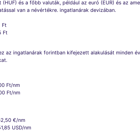
t (HUF) és a főbb valuták, például az euró (EUR) és az ame
ással van a névértékre. ingatlanárak devizában.
 Ft
5 Ft
ez az ingatlanárak forintban kifejezett alakulását minden év
at.
00 Ft/nm
00 Ft/nm
62,50 €/nm
51,85 USD/nm