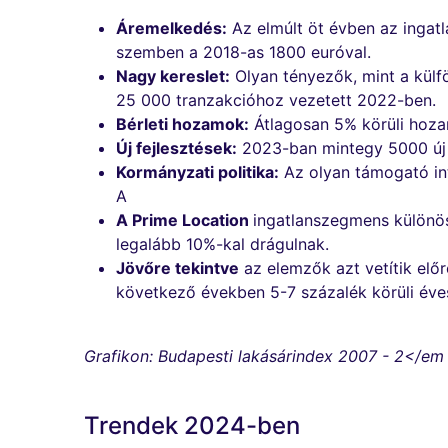
Áremelkedés:
Az elmúlt öt évben az ingat
szemben a 2018-as 1800 euróval.
Nagy kereslet:
Olyan tényezők, mint a külf
25 000 tranzakcióhoz vezetett 2022-ben.
Bérleti hozamok:
Átlagosan 5% körüli hoza
Új fejlesztések:
2023-ban mintegy 5000 új e
Kormányzati politika:
Az olyan támogató int
A
A Prime Location
ingatlanszegmens különös
legalább 10%-kal drágulnak.
Jövőre tekintve
az elemzők azt vetítik elő
következő években 5-7 százalék körüli éve
Grafikon: Budapesti lakásárindex 2007 - 2</em
Trendek 2024-ben