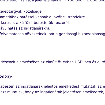
örül stabilizálva, a jelenlegi sávban 1 700 000 – 2 000 00
tereptárgyak közelsége.
kamatlábak hatással vannak a jövőbeli trendekre.
ereslet a külföldi befektetők részéről.
ávú hatás az ingatlanárakra.
folyamatosan növekednek, bár a gazdasági bizonytalanság
elődésének elemzéséhez az elmúlt öt évben USD-ben és euró
-2023)
:
pesten az ingatlanárak jelentős emelkedést mutattak az e
azt mutatják, hogy az ingatlanárak jelentősen emelkedtek,