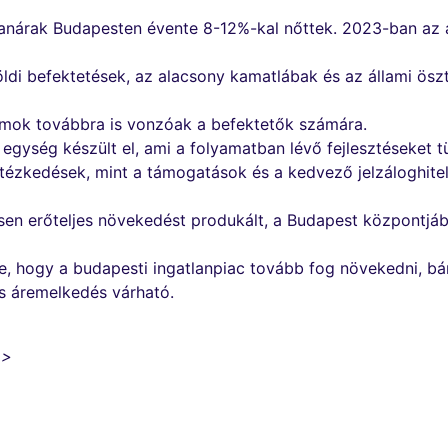
lanárak Budapesten évente 8-12%-kal nőttek. 2023-ban az á
öldi befektetések, az alacsony kamatlábak és az állami ösz
mok továbbra is vonzóak a befektetők számára.
gység készült el, ami a folyamatban lévő fejlesztéseket tü
ézkedések, mint a támogatások és a kedvező jelzáloghitel-
en erőteljes növekedést produkált, a Budapest központjába
re, hogy a budapesti ingatlanpiac tovább fog növekedni, bá
s áremelkedés várható.
 >