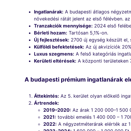
Ingatlanárak:
A budapesti átlagos négyzetmé
növekedési rátát jelent az első félévben. az
Tranzakciók mennyisége:
2024 első felébe
Bérleti hozam:
Tartósan 5,1%-on.
Új fejlesztések:
2700 új egység készült el,
Külföldi befektetések:
Az új akvizíciók 20%
Luxus szegmens:
A felső kategóriás ingatl
Kerületi eltérések:
A központi területeken 
A budapesti prémium ingatlanárak 
Áttekintés:
Az 5. kerület olyan előkelő inga
Ártrendek:
2019–2020:
Az árak 1 200 000–1 500 0
2021:
további emelés 1 400 000 – 1 70
2022:
A négyzetméterárak elérték az 1