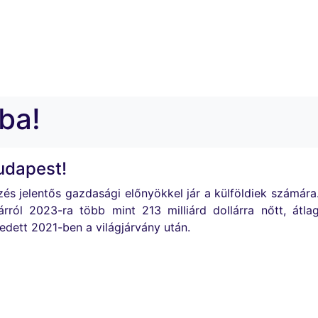
ba!
udapest!
zés jelentős gazdasági előnyökkel jár a külföldiek számár
árról 2023-ra több mint 213 milliárd dollárra nőtt, átl
dett 2021-ben a világjárvány után.