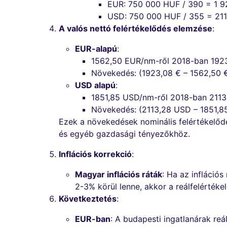
EUR: 750 000 HUF / 390 = 1 
USD: 750 000 HUF / 355 = 21
A valós nettó felértékelődés elemzése
:
EUR-alapú
:
1562,50 EUR/nm-ről 2018-ban 192
Növekedés: (1923,08 € – 1562,50 €
USD alapú
:
1851,85 USD/nm-ről 2018-ban 211
Növekedés: (2113,28 USD – 1851,8
Ezek a növekedések nominális felértékelőd
és egyéb gazdasági tényezőkhöz.
Inflációs korrekció
:
Magyar inflációs ráták
: Ha az inflációs
2-3% körül lenne, akkor a reálfelértéke
Következtetés
:
EUR-ban
: A budapesti ingatlanárak re