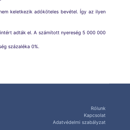
 nem keletkezik adóköteles bevétel. Így az ilyen
rintért adták el. A számított nyereség 5 000 000
eség százaléka 0%.
Rólunk
Kapcsolat
Adatvédelmi szabályzat