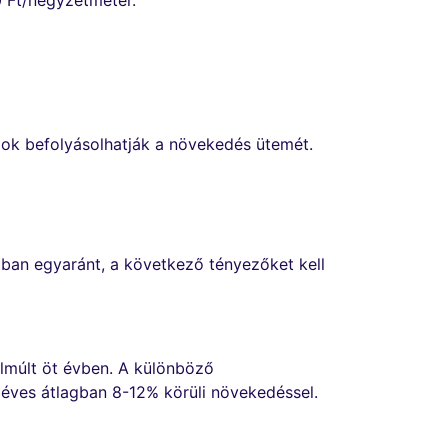
0 Ft/négyzetméter.
ok befolyásolhatják a növekedés ütemét.
ban egyaránt, a következő tényezőket kell
lmúlt öt évben. A különböző
 éves átlagban 8-12% körüli növekedéssel.