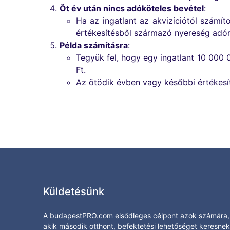
Öt év után nincs adóköteles bevétel
:
Ha az ingatlant az akvizíciótól számít
értékesítésből származó nyereség adó
Példa számításra
:
Tegyük fel, hogy egy ingatlant 10 000 
Ft.
Az ötödik évben vagy későbbi értékesít
Küldetésünk
A budapestPRO.com elsődleges célpont azok számára,
akik második otthont, befektetési lehetőséget keresnek