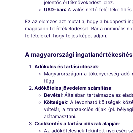
jelentős értéknövekedést jelez.
USD-ban
: A valós nettó felértékelődé
Ez az elemzés azt mutatja, hogy a budapesti in
magasabb felértékelődéssel. Bár a nominális növ
feltételeket, hogy teljes képet adjon.
A magyarországi ingatlanértékesíté
Adókulcs és tartási időszak
:
Magyarországon a tőkenyereség-adó m
függ.
Adóköteles jövedelem számítása
:
Bevétel
: Általában tartalmazza az eladá
Költségek
: A levonható költségek köz
vételár, a tranzakciós díjak (pl. bélye
alátámasztani.
Csökkentés a tartási időszak alapján
:
Az adókötelesnek tekintett nyereség sz