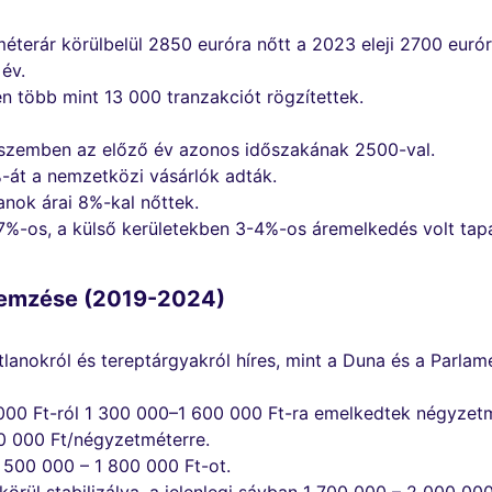
terár körülbelül 2850 euróra nőtt a 2023 eleji 2700 eurór
 év.
n több mint 13 000 tranzakciót rögzítettek.
 szemben az előző év azonos időszakának 2500-val.
-át a nemzetközi vásárlók adták.
anok árai 8%-kal nőttek.
7%-os, a külső kerületekben 3-4%-os áremelkedés volt tapa
elemzése (2019-2024)
tlanokról és tereptárgyakról híres, mint a Duna és a Parlam
00 Ft-ról 1 300 000–1 600 000 Ft-ra emelkedtek négyzet
0 000 Ft/négyzetméterre.
 500 000 – 1 800 000 Ft-ot.