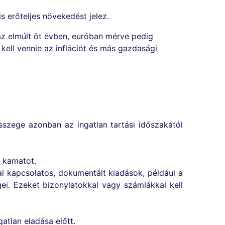
s erőteljes növekedést jelez.
az elmúlt öt évben, euróban mérve pedig
kell vennie az inflációt és más gazdasági
zege azonban az ingatlan tartási időszakától
t kamatot.
l kapcsolatos, dokumentált kiadások, például a
égei. Ezeket bizonylatokkal vagy számlákkal kell
gatlan eladása előtt.