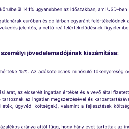
s körülbelül 14,1% ugyanebben az időszakban, ami USD-ben i
gatlanárak euróban és dollárban egyaránt felértékelődnek 
ekedés jelentős, a nettó reálfelértékelődésnek figyelembe 
s személyi jövedelemadójának kiszámítása
:
értéke 15%. Az adókötelesnek minősülő tőkenyereség öss
si árat, az elcserélt ingatlan értékét és a vevő által fizetet
é tartoznak az ingatlan megszerzésével és karbantartásáva
gilleték, ügyvédi költségek), valamint a fejlesztések költs
ázalékos aránya attól függ, hogy hány évet tartottak az in