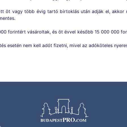
ott öt vagy több évig tartó birtoklás után adják el, akkor
mentes.
000 forintért vásároltak, és öt évvel később 15 000 000 fo
és esetén nem kell adót fizetni, mivel az adóköteles nyer
,