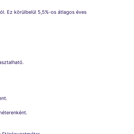
ól. Ez körülbelül 5,5%-os átlagos éves
sztalható.
ent.
méterenként.