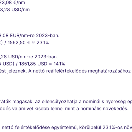
923,08 €/nm
13,28 USD/nm
3,08 EUR/nm-re 2023-ban.
) / 1562,50 € ≈ 23,1%
3,28 USD/nm-re 2023-ban.
5 USD) / 1851,85 USD ≈ 14,1%
ést jeleznek. A nettó reálfelértékelődés meghatározásához
 ráták magasak, az ellensúlyozhatja a nominális nyereség egy
lődés valamivel kisebb lenne, mint a nominális növekedés.
ál nettó felértékelődése egyértelmű, körülbelül 23,1%-os n