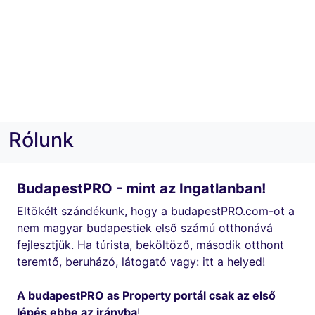
Rólunk
BudapestPRO - mint az Ingatlanban!
Eltökélt szándékunk, hogy a budapestPRO.com-ot a
nem magyar budapestiek első számú otthonává
fejlesztjük. Ha túrista, beköltöző, második otthont
teremtő, beruházó, látogató vagy: itt a helyed!
A budapestPRO as Property portál csak az első
lépés ebbe az irányba
!