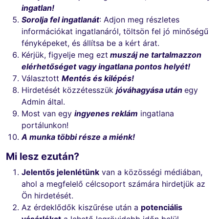
ingatlan!
Sorolja fel ingatlanát
: Adjon meg részletes
információkat ingatlanáról, töltsön fel jó minőségű
fényképeket, és állítsa be a kért árat.
Kérjük, figyelje meg ezt
muszáj
ne tartalmazzon
elérhetőséget vagy ingatlana pontos helyét!
Választott
Mentés és kilépés!
Hirdetését közzétesszük
jóváhagyása után
egy
Admin által.
Most van egy
ingyenes reklám
ingatlana
portálunkon!
A munka többi része a miénk!
Mi lesz ezután?
Jelentős jelenlétünk
van a közösségi médiában,
ahol a megfelelő célcsoport számára hirdetjük az
Ön hirdetését.
Az érdeklődők kiszűrése után a
potenciális
vásárlókat
a lehető legrövidebb időn belül