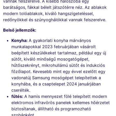
vannak felszerelve. A kisebb hálószoba egy
barátságos, fákkal bélelt játszótérre néz. Az ablakok
modern tolóablakok, kiváló hangszigeteléssel,
redőnyökkel és szúnyoghálókkal vannak felszerelve.
Belső jellemzők:
Konyha:
A gyakorlati konyha márványos
munkalapokkal 2023 februárjában vásárolt
beépített készülékeket tartalmaz, például egy új
sütőt, kiváló minőségű mosogatógépet,
hűtőszekrényt, mikrohullámú sütőt és indukciós
főzőlapot. Kevesebb mint egy évvel ezelőtt egy
vadonatúj Samsung mosógépet telepítettek a
konyhába, és a csaptelepet 2024 januárjában
cserélték.
fűtés:
A hamis mennyezet fölé telepített modern
elektromos infravörös panelek kellemes hőérzetet
biztosítanak, állítható és programozható
szobánként.