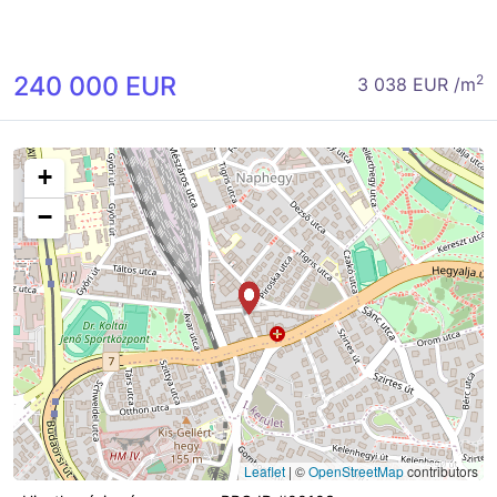
240 000 EUR
2
3 038 EUR /m
+
−
Leaflet
|
©
OpenStreetMap
contributors