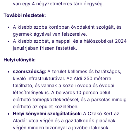
van egy 4 négyzetméteres tárolóegység.
További részletek:
A kisebb szoba korábban óvodaként szolgált, és
gyermek ágyával van felszerelve.
A kisebb szobát, a nappali és a hálószobákat 2024
januárjában frissen festették.
Helyi előnyök:
szomszédság:
A terület kellemes és barátságos,
kiváló infrastruktúrával. Az Aldi 250 méterre
található, és vannak a közeli óvoda és óvodai
létesítmények is. A belváros 10 percen belül
elérhető tömegközlekedéssel, és a parkolás mindig
elérhető az épület közelében.
Helyi kényelmi szolgáltatások:
A Czakó Kert az
Aladár utca végén és a gazdálkodók piacának
végén minden bizonnyal a jövőbeli lakosok