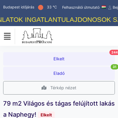
Budapest időjárás
33 °C
Felhasználói útmutató
Be
TOK INGATLANTULAJDONOSOK SZÁMÁ
244
Elkelt
31
Eladó
Térkép nézet
79 m2 Világos és tágas felújított lakás
a Naphegy!
Elkelt