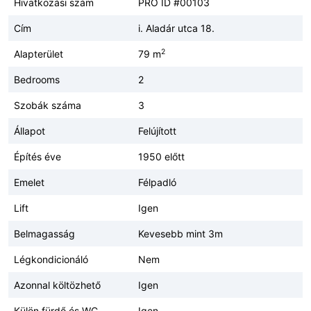
Hivatkozási szám
PRO ID #00103
Cím
i. Aladár utca 18.
2
Alapterület
79 m
Bedrooms
2
Szobák száma
3
Állapot
Felújított
Építés éve
1950 előtt
Emelet
Félpadló
Lift
Igen
Belmagasság
Kevesebb mint 3m
Légkondicionáló
Nem
Azonnal költözhető
Igen
Külön fürdő és WC
Igen