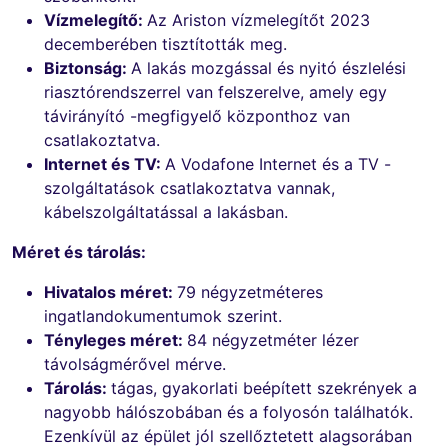
Vízmelegítő:
Az Ariston vízmelegítőt 2023
decemberében tisztították meg.
Biztonság:
A lakás mozgással és nyitó észlelési
riasztórendszerrel van felszerelve, amely egy
távirányító -megfigyelő központhoz van
csatlakoztatva.
Internet és TV:
A Vodafone Internet és a TV -
szolgáltatások csatlakoztatva vannak,
kábelszolgáltatással a lakásban.
Méret és tárolás:
Hivatalos méret:
79 négyzetméteres
ingatlandokumentumok szerint.
Tényleges méret:
84 négyzetméter lézer
távolságmérővel mérve.
Tárolás:
tágas, gyakorlati beépített szekrények a
nagyobb hálószobában és a folyosón találhatók.
Ezenkívül az épület jól szellőztetett alagsorában