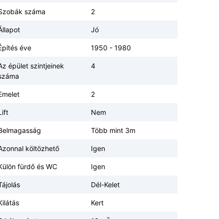
Szobák száma
2
Állapot
Jó
Építés éve
1950 - 1980
Az épület szintjeinek
4
száma
Emelet
2
Lift
Nem
Belmagasság
Több mint 3m
Azonnal költözhető
Igen
Külön fürdő és WC
Igen
Tájolás
Dél-Kelet
Kilátás
Kert