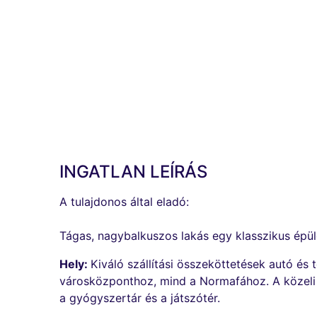
INGATLAN LEÍRÁS
A tulajdonos által eladó:
Tágas, nagybalkuszos lakás egy klasszikus épül
Hely:
Kiváló szállítási összeköttetések autó é
városközponthoz, mind a Normafához. A közeli ké
a gyógyszertár és a játszótér.