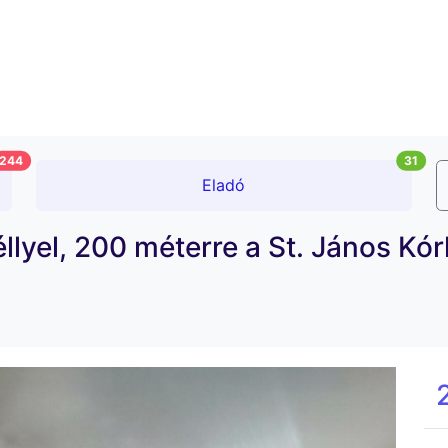
244
31
Eladó
llyel, 200 méterre a St. János Kór