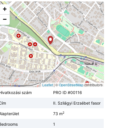
+
−
Leaflet
|
©
OpenStreetMap
contributors
Hivatkozási szám
PRO ID #00116
Cím
II. Szilágyi Erzsébet fasor
2
Alapterület
73 m
Bedrooms
1