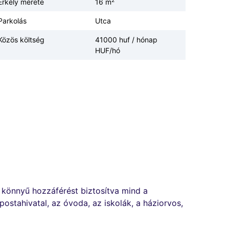
2
Erkély mérete
16 m
Parkolás
Utca
Közös költség
41000 huf / hónap
HUF/hó
 könnyű hozzáférést biztosítva mind a
ostahivatal, az óvoda, az iskolák, a háziorvos,