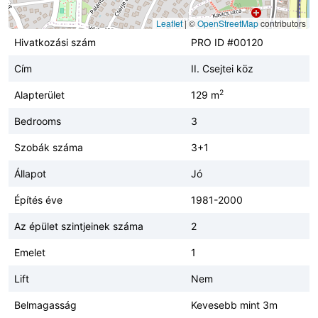
Leaflet
|
©
OpenStreetMap
contributors
Hivatkozási szám
PRO ID #00120
Cím
II. Csejtei köz
2
Alapterület
129 m
Bedrooms
3
Szobák száma
3+1
Állapot
Jó
Építés éve
1981-2000
Az épület szintjeinek száma
2
Emelet
1
Lift
Nem
Belmagasság
Kevesebb mint 3m