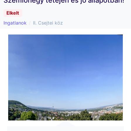
Szemlőhegy tetején és jó állapotban!
Elkelt
Ingatlanok
II. Csejtei köz