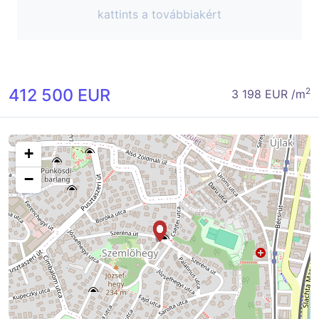
kattints a továbbiakért
412 500 EUR
2
3 198 EUR /m
+
−