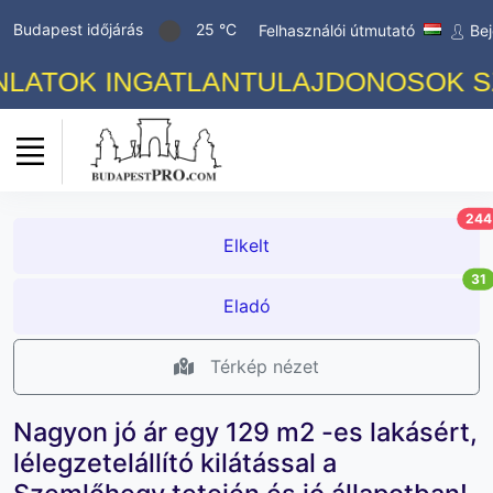
Budapest időjárás
25 °C
Felhasználói útmutató
Bej
ATOK INGATLANTULAJDONOSOK SZÁM
244
Elkelt
31
Eladó
Térkép nézet
Nagyon jó ár egy 129 m2 -es lakásért,
lélegzetelállító kilátással a