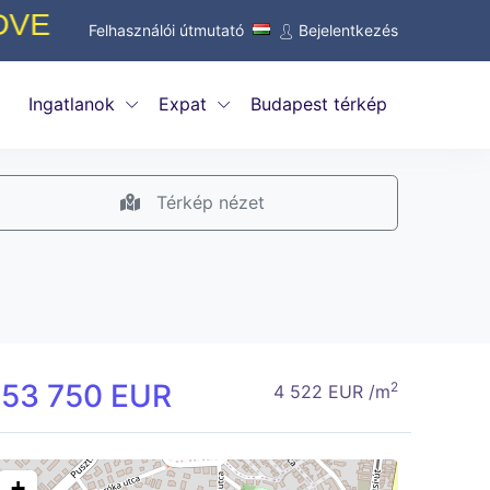
ALÉKOK A PIACON! CSAK 0,5 %
Felhasználói útmutató
Bejelentkezés
Ingatlanok
Expat
Budapest térkép
Térkép nézet
153 750 EUR
2
4 522 EUR /m
+