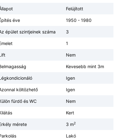
Állapot
Felújított
Építés éve
1950 - 1980
Az épület szintjeinek száma
3
Emelet
1
Lift
Nem
Belmagasság
Kevesebb mint 3m
Légkondicionáló
Igen
Azonnal költözhető
Igen
Külön fürdő és WC
Nem
Kilátás
Kert
2
Erkély mérete
3 m
Parkolás
Lakó