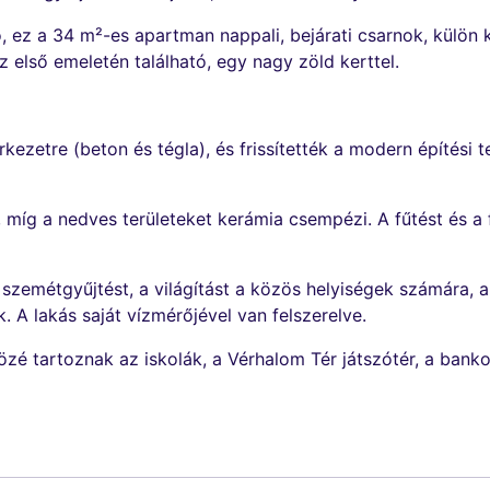
, ez a 34 m²-es apartman nappali, bejárati csarnok, külön 
áz első emeletén található, egy nagy zöld kerttel.
zerkezetre (beton és tégla), és frissítették a modern építés
, míg a nedves területeket kerámia csempézi. A fűtést és a
zemétgyűjtést, a világítást a közös helyiségek számára, a lé
. A lakás saját vízmérőjével van felszerelve.
özé tartoznak az iskolák, a Vérhalom Tér játszótér, a bankok