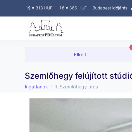
JDONOSOK SZÁMÁRA! INGYENES
1$ = 318 HUF
1€ = 366 HUF
Budapest időjárás
Elkelt
Szemlőhegy felújított stúdi
Ingatlanok
II. Szemlőhegy utca