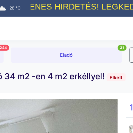
 HIRDETÉS! LEGKEDVEZŐBB JUT
28 °C
244
31
Eladó
ó 34 m2 -en 4 m2 erkéllyel!
Elkelt