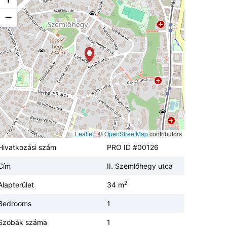
−
Leaflet
|
©
OpenStreetMap
contributors
Hivatkozási szám
PRO ID #00126
Cím
II. Szemlőhegy utca
2
Alapterület
34 m
Bedrooms
1
Szobák száma
1