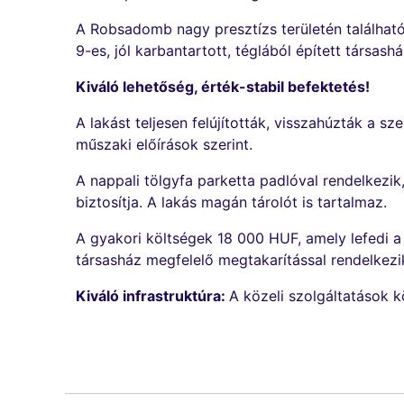
A Robsadomb nagy presztízs területén található
9-es, jól karbantartott, téglából épített társash
Kiváló lehetőség, érték-stabil befektetés!
A lakást teljesen felújították, visszahúzták a s
műszaki előírások szerint.
A nappali tölgyfa parketta padlóval rendelkezik
biztosítja. A lakás magán tárolót is tartalmaz.
A gyakori költségek 18 000 HUF, amely lefedi a s
társasház megfelelő megtakarítással rendelkezik
Kiváló infrastruktúra:
A közeli szolgáltatások k