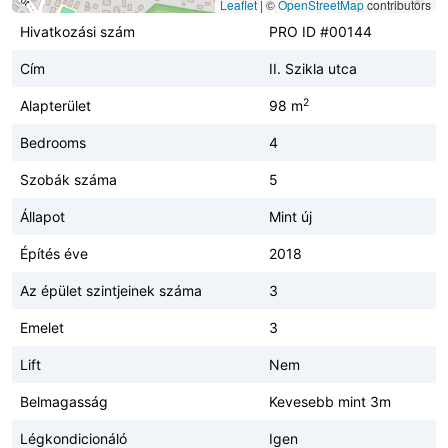
Leaflet
|
©
OpenStreetMap
contributors
Hivatkozási szám
PRO ID #00144
Cím
II. Szikla utca
2
Alapterület
98 m
Bedrooms
4
Szobák száma
5
Állapot
Mint új
Építés éve
2018
Az épület szintjeinek száma
3
Emelet
3
Lift
Nem
Belmagasság
Kevesebb mint 3m
Légkondicionáló
Igen