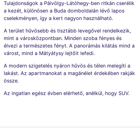
Tulajdonságok a Pálvölgy-Látóhegy-ben ritkán cserélik
a kezét, különösen a Buda domboldalán lévő lapos
cselekményen, így a kert nagyon használható.
A terület hűvösebb és tisztább levegővel rendelkezik,
mint a városközpontban. Minden szoba fényes és
élvezi a természetes fényt. A panorámás kilátás mind a
várost, mind a Mátyátysy lejtőit lefedi.
A modern szigetelés nyáron hűvös és télen melegíti a
lakást. Az apartmanokat a magánélet érdekében rakják
össze.
Az ingatlan egész évben elérhető, anélkül, hogy SUV.