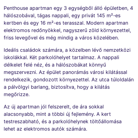
Penthouse apartman egy 3 egységből álló épületben, 4
hálószobával, tágas nappali, egy privát 145 m²-es
kertben és egy 16 m²-es terasszal. Modern apartman
elektromos redőnyökkel, nagyszerű zöld környezettel,
friss levegővel és még mindig a város közelében.
Ideális családok számára, a közelben lévő nemzetközi
iskolákkal. Két parkolóhelyet tartalmaz. A nappali
délkelet felé néz, és a hálószobákat könnyű
megszervezni. Az épület panorámás városi kilátással
rendelkezik, gondozott környezettel. Az utca túloldalán
a pálvölgyi barlang, biztosítva, hogy a kilátás
megőrizze.
Az új apartman jól felszerelt, de ára sokkal
alacsonyabb, mint a többi új fejlemény. A kert
testreszabható, és a parkolóhelynek töltőállomása
lehet az elektromos autók számára.