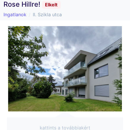
Rose Hillre!
Elkelt
Ingatlanok
II. Szikla utca
kattints a továbbiakért