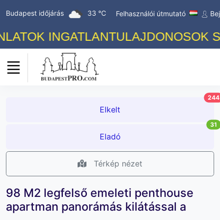
Budapest időjárás
33 °C
Felhasználói útmutató
Be
ATOK INGATLANTULAJDONOSOK SZÁM
244
Elkelt
31
Eladó
Térkép nézet
98 M2 legfelső emeleti penthouse
apartman panorámás kilátással a