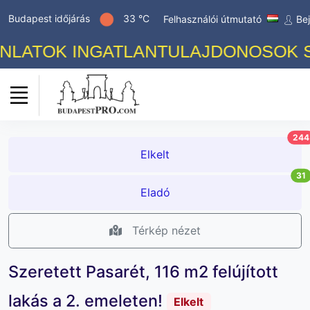
Budapest időjárás
33 °C
Felhasználói útmutató
Be
ATOK INGATLANTULAJDONOSOK SZÁM
244
Elkelt
31
Eladó
Térkép nézet
Szeretett Pasarét, 116 m2 felújított
lakás a 2. emeleten!
Elkelt