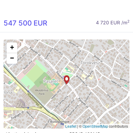
547 500 EUR
2
4 720 EUR /m
+
−
Leaflet
|
©
OpenStreetMap
contributors