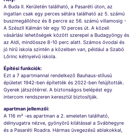
A Buda II. Kerületén található, a Pasaréti úton, az
ingatlan csak egy perces sétára található az 5. számú
buszmegállóhoz és 8 percre az 56. számú villamosig -
A Szészll Kálmán tér egy 10 perces út. A közeli
vásárlási lehetőségek között szerepel a Budagyöngy és
az Aldi, mindössze 8-10 perc alatt. Számos óvodai és
jó hírű iskola szintén a közelben van, például a Szabó
Lőrinc kétnyelvű iskola.
Építési funkciók:
Ezt a 7 apartmannal rendelkező Bauhaus-stílusú
épületet 1942-ben építették és 2022-ben felújították.
Gyerek játszótérrel. A biztonságos belépést egy
intercom rendszeren keresztül biztosítják.
apartman jellemzői:
A 116 m² -es apartman a 2. emeleten található,
délnyugatra nézve, gyönyörű kilátással a Svábhegyre
és a Pasaréti Roadra. Hármas üvegezésű ablakokkal,