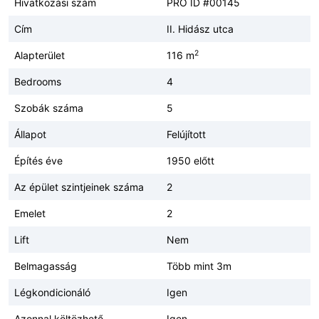
Hivatkozási szám
PRO ID #00145
Cím
II. Hidász utca
2
Alapterület
116 m
Bedrooms
4
Szobák száma
5
Állapot
Felújított
Építés éve
1950 előtt
Az épület szintjeinek száma
2
Emelet
2
Lift
Nem
Belmagasság
Több mint 3m
Légkondicionáló
Igen
Azonnal költözhető
Igen