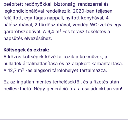
beépített redőnyökkel, biztonsági rendszerrel és
légkondicionálóval rendelkezik. 2020-ban teljesen
felújított, egy tágas nappali, nyitott konyhával, 4
hálószobával, 2 fürdőszobával, vendég WC-vel és egy
gardróbszobával. A 6,4 m² -es terasz tökéletes a
napsütés élvezéséhez.
Költségek és extrák:
A közös költségek közé tartozik a közművek, a
hulladék ártalmatlanítása és az alapkert karbantartása.
A 12,7 m² -es alagsori tárolóhelyet tartalmazza.
Ez az ingatlan mentes terhelésektől, és a fizetés után
beilleszthető. Négy generáció óta a családunkban van!