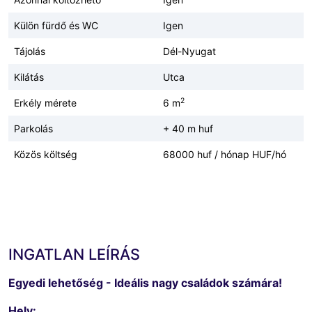
Külön fürdő és WC
Igen
Tájolás
Dél-Nyugat
Kilátás
Utca
2
Erkély mérete
6 m
Parkolás
+ 40 m huf
Közös költség
68000 huf / hónap HUF/hó
INGATLAN LEÍRÁS
Egyedi lehetőség - Ideális nagy családok számára!
Hely: