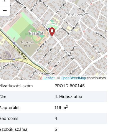
−
Leaflet
|
©
OpenStreetMap
contributors
Hivatkozási szám
PRO ID #00145
Cím
II. Hidász utca
2
Alapterület
116 m
Bedrooms
4
Szobák száma
5