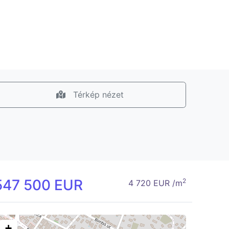
Térkép nézet
547 500 EUR
2
4 720 EUR /m
+