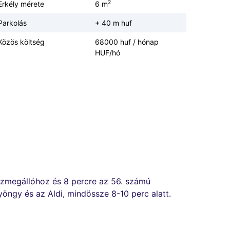
2
Erkély mérete
6 m
Parkolás
+ 40 m huf
Közös költség
68000 huf / hónap
HUF/hó
buszmegállóhoz és 8 percre az 56. számú
yöngy és az Aldi, mindössze 8-10 perc alatt.