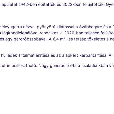
épületet 1942-ben építették és 2022-ben felújították. Gye
 délnyugatra nézve, gyönyörű kilátással a Svábhegyre és a
 légkondicionálóval rendelkezik. 2020-ban teljesen felújítot
és egy gardróbszobával. A 6,4 m² -es terasz tökéletes a n
ulladék ártalmatlanítása és az alapkert karbantartása. A 1
és után beilleszthető. Négy generáció óta a családunkban va