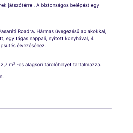
rek játszótérrel. A biztonságos belépést egy
 Pasaréti Roadra. Hármas üvegezésű ablakokkal,
t, egy tágas nappali, nyitott konyhával, 4
apsütés élvezéséhez.
2,7 m² -es alagsori tárolóhelyet tartalmazza.
n!