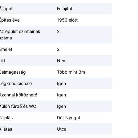
Állapot
Felújított
Építés éve
1950 előtt
Az épület szintjeinek
2
száma
Emelet
2
Lift
Nem
Belmagasság
Több mint 3m
Légkondicionáló
Igen
Azonnal költözhető
Igen
Külön fürdő és WC
Igen
Tájolás
Dél-Nyugat
Kilátás
Utca