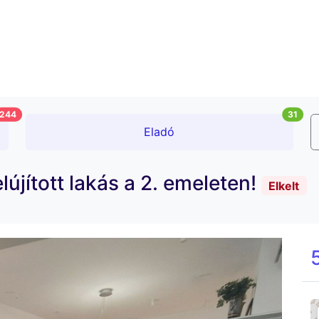
244
31
Eladó
lújított lakás a 2. emeleten!
Elkelt