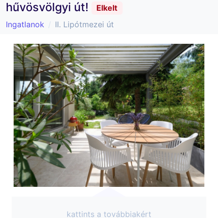
hűvösvölgyi út!
Elkelt
Ingatlanok
II. Lipótmezei út
kattints a továbbiakért