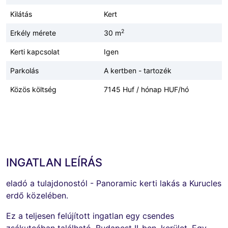
Kilátás
Kert
2
Erkély mérete
30 m
Kerti kapcsolat
Igen
Parkolás
A kertben - tartozék
Közös költség
7145 Huf / hónap HUF/hó
INGATLAN LEÍRÁS
eladó a tulajdonostól - Panoramic kerti lakás a Kurucles
erdő közelében.
Ez a teljesen felújított ingatlan egy csendes
zsákutcában található, Budapest II-ben. kerület. Egy