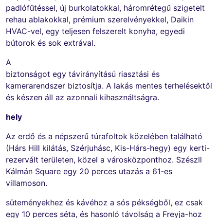
padlófűtéssel, új burkolatokkal, háromrétegű szigetelt
rehau ablakokkal, prémium szerelvényekkel, Daikin
HVAC-vel, egy teljesen felszerelt konyha, egyedi
bútorok és sok extrával.
A
biztonságot egy távirányítású riasztási és
kamerarendszer biztosítja. A lakás mentes terhelésektől
és készen áll az azonnali kihasználtságra.
hely
Az erdő és a népszerű túrafoltok közelében található
(Hárs Hill kilátás, Szérjuhásc, Kis-Hárs-hegy) egy kerti-
rezervált területen, közel a városközponthoz. Szészll
Kálmán Square egy 20 perces utazás a 61-es
villamoson.
süteményekhez és kávéhoz a sós pékségből, ez csak
egy 10 perces séta, és hasonló távolság a Freyja-hoz