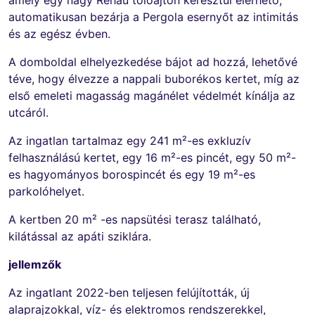
automatikusan bezárja a Pergola esernyőt az intimitás
és az egész évben.
A domboldal elhelyezkedése bájot ad hozzá, lehetővé
téve, hogy élvezze a nappali buborékos kertet, míg az
első emeleti magasság magánélet védelmét kínálja az
utcáról.
Az ingatlan tartalmaz egy 241 m²-es exkluzív
felhasználású kertet, egy 16 m²-es pincét, egy 50 m²-
es hagyományos borospincét és egy 19 m²-es
parkolóhelyet.
A kertben 20 m² -es napsütési terasz található,
kilátással az apáti sziklára.
jellemzők
Az ingatlant 2022-ben teljesen felújították, új
alaprajzokkal, víz- és elektromos rendszerekkel,