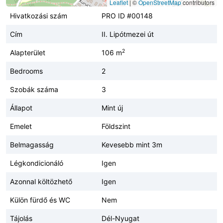
Leaflet
|
©
OpenStreetMap
contributors
Hivatkozási szám
PRO ID #00148
Cím
II. Lipótmezei út
2
Alapterület
106 m
Bedrooms
2
Szobák száma
3
Állapot
Mint új
Emelet
Földszint
Belmagasság
Kevesebb mint 3m
Légkondicionáló
Igen
Azonnal költözhető
Igen
Külön fürdő és WC
Nem
Tájolás
Dél-Nyugat