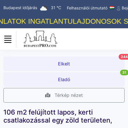
Budapest időjárás
31 °C
Felhasználói útmutató
Bej
ATOK INGATLANTULAJDONOSOK SZÁM
244
Elkelt
31
Eladó
Térkép nézet
106 m2 felújított lapos, kerti
csatlakozással egy zöld területen,