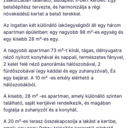
belsőépítész tervezte, és harmonizálja a régi
növekedésű kertet a belső terekkel.
Az ingatlan két különálló lakóegységből áll egy három
apartman épületben: egy nagyobb 98 m²-es egység és
egy kisebb 28 m²-es egy.
A nagyobb apartman 73 m²-t kínál, tágas, délnyugatra
néző nyitott konyhával és nappali, természetes fényvel,
2 kelet felé néző panorámás hálószobával, 2
fürdőszobával (egy káddal és egy zuhanyzóval), És
egy bejárat. A 10 m² -es erkély elérhető a
hálószobákból.
A kisebb, 28 m² -es apartman, amely különálló szinten
található, saját kertjével rendelkezik, és magában
foglalja a zuhanyzót és a konyhát.
A 20 m²-es terasz összekapcsolja a lakást a kertbe,
amely egy nagy Rehau tolóajtón keresztül elérhető,