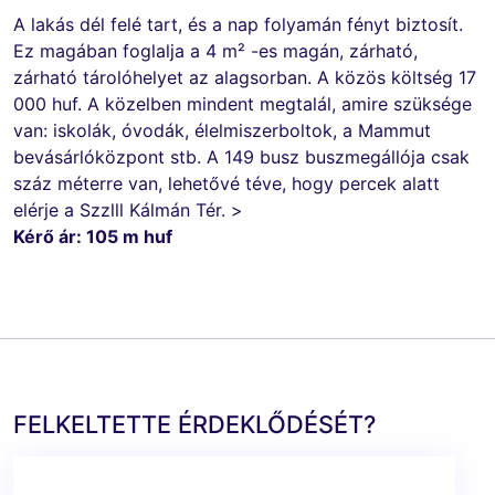
A lakás dél felé tart, és a nap folyamán fényt biztosít.
Ez magában foglalja a 4 m² -es magán, zárható,
zárható tárolóhelyet az alagsorban. A közös költség 17
000 huf. A közelben mindent megtalál, amire szüksége
van: iskolák, óvodák, élelmiszerboltok, a Mammut
bevásárlóközpont stb. A 149 busz buszmegállója csak
száz méterre van, lehetővé téve, hogy percek alatt
elérje a Szzlll Kálmán Tér. >
Kérő ár: 105 m huf
FELKELTETTE ÉRDEKLŐDÉSÉT?