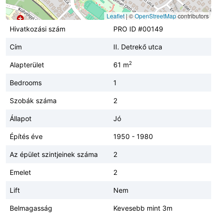
Leaflet
|
©
OpenStreetMap
contributors
Hivatkozási szám
PRO ID #00149
Cím
II. Detrekő utca
2
Alapterület
61 m
Bedrooms
1
Szobák száma
2
Állapot
Jó
Építés éve
1950 - 1980
Az épület szintjeinek száma
2
Emelet
2
Lift
Nem
Belmagasság
Kevesebb mint 3m