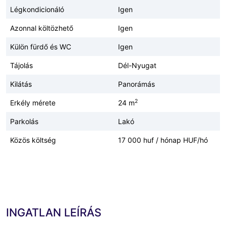
Légkondicionáló
Igen
Azonnal költözhető
Igen
Külön fürdő és WC
Igen
Tájolás
Dél-Nyugat
Kilátás
Panorámás
2
Erkély mérete
24 m
Parkolás
Lakó
Közös költség
17 000 huf / hónap HUF/hó
INGATLAN LEÍRÁS