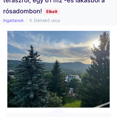
teraszról, egy 61 m2 -es lakásból a
rósadombon!
Elkelt
Ingatlanok
II. Detrekő utca