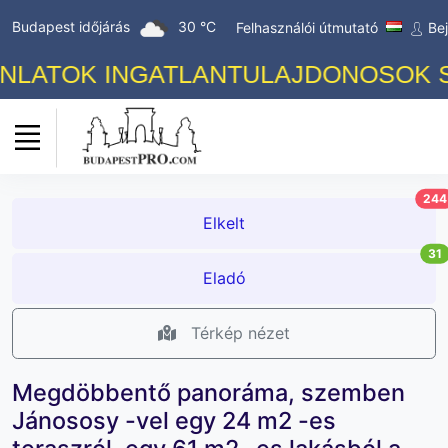
Budapest időjárás
30 °C
Felhasználói útmutató
Be
ATOK INGATLANTULAJDONOSOK SZÁM
244
Elkelt
31
Eladó
Térkép nézet
Megdöbbentő panoráma, szemben
Jánososy -vel egy 24 m2 -es