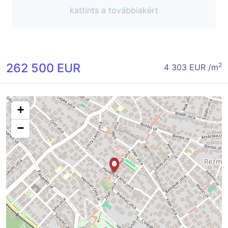
kattints a továbbiakért
262 500 EUR
2
4 303 EUR /m
+
−