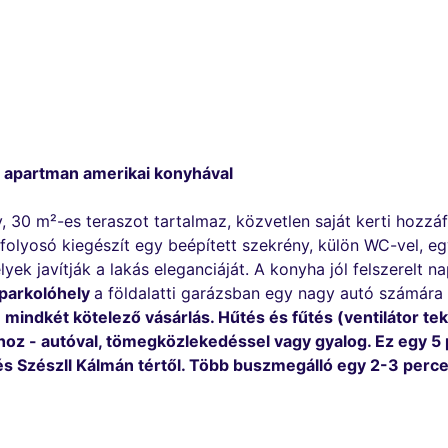
ás apartman amerikai konyhával
0 m²-es teraszot tartalmaz, közvetlen saját kerti hozzáfé
 folyosó kiegészít egy beépített szekrény, külön WC-vel, e
ek javítják a lakás eleganciáját. A konyha jól felszerelt n
parkolóhely
a földalatti garázsban egy nagy autó számára 
,
mindkét kötelező vásárlás. Hűtés és fűtés (ventilátor te
áshoz - autóval, tömegközlekedéssel vagy gyalog. Ez egy 5 p
és Szészll Kálmán tértől. Több buszmegálló egy 2-3 perces