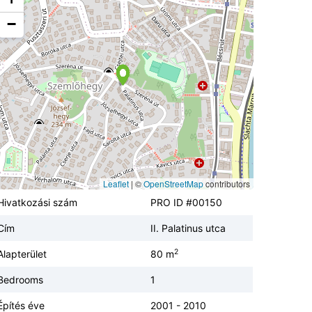
−
Leaflet
|
©
OpenStreetMap
contributors
Hivatkozási szám
PRO ID #00150
Cím
II. Palatinus utca
2
Alapterület
80 m
Bedrooms
1
Építés éve
2001 - 2010