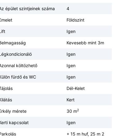
Az épület szintjeinek száma
4
Emelet
Földszint
Lift
Igen
Belmagasság
Kevesebb mint 3m
Légkondicionáló
Igen
Azonnal költözhető
Igen
Külön fürdő és WC
Igen
Tájolás
Dél-Kelet
Kilátás
Kert
2
Erkély mérete
30 m
Kerti kapcsolat
Igen
Parkolás
+ 15 m huf, 25 m 2