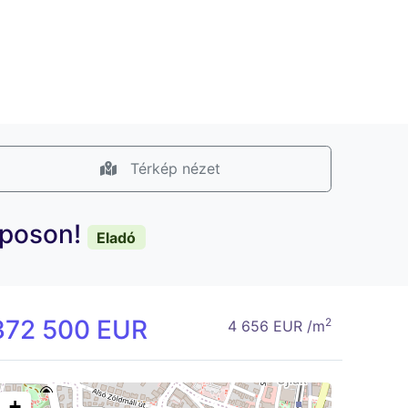
Térkép nézet
laposon!
Eladó
372 500 EUR
2
4 656 EUR /m
+