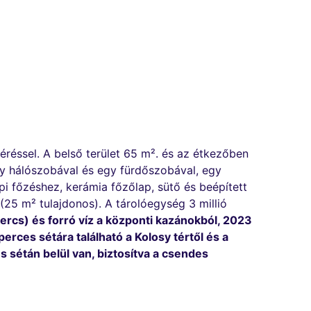
réssel. A belső terület 65 m². és az étkezőben
gy hálószobával és egy fürdőszobával, egy
api főzéshez, kerámia főzőlap, sütő és beépített
(25 m² tulajdonos). A tárolóegység 3 millió
kercs) és forró víz a központi kazánokból, 2023
erces sétára található a Kolosy tértől és a
 sétán belül van, biztosítva a csendes