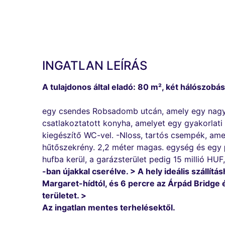
INGATLAN LEÍRÁS
A tulajdonos által eladó: 80 m², két hálószob
egy csendes Robsadomb utcán, amely egy nagy, 3
csatlakoztatott konyha, amelyet egy gyakorlati
kiegészítő WC-vel. -Nloss, tartós csempék, amely
hűtőszekrény. 2,2 méter magas. egység és egy
hufba kerül, a garázsterület pedig 15 millió HUF
-ban újakkal cserélve. > A hely ideális szállít
Margaret-hídtól, és 6 percre az Árpád Bridge 
területet. >
Az ingatlan mentes terhelésektől.