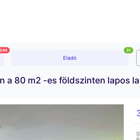
244
31
Eladó
en a 80 m2 -es földszinten lapos 