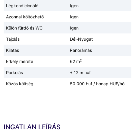
Légkondicionáló
Igen
Azonnal költözhető
Igen
Külön fürdő és WC
Igen
Tájolás
Dél-Nyugat
Kilátás
Panorámás
2
Erkély mérete
62 m
Parkolás
+ 12 m huf
Közös költség
50 000 huf / hónap HUF/hó
INGATLAN LEÍRÁS