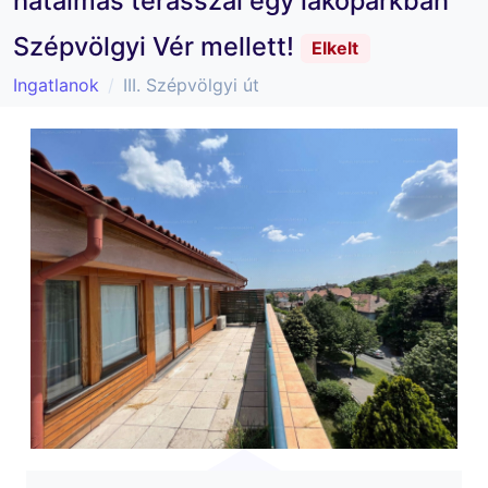
hatalmas terasszal egy lakóparkban
Szépvölgyi Vér mellett!
Elkelt
Ingatlanok
III. Szépvölgyi út