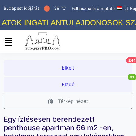
Budapest időjárás
39 °C
Felhasználói útmutató
Be
 INGATLANTULAJDONOSOK SZÁMÁRA
244
Elkelt
31
Eladó
Térkép nézet
Egy ízlésesen berendezett
penthouse apartman 66 m2 -en,