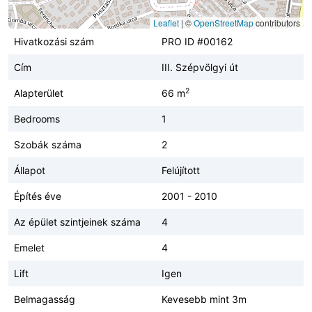
Leaflet
|
©
OpenStreetMap
contributors
Hivatkozási szám
PRO ID #00162
Cím
III. Szépvölgyi út
2
Alapterület
66 m
Bedrooms
1
Szobák száma
2
Állapot
Felújított
Építés éve
2001 - 2010
Az épület szintjeinek száma
4
Emelet
4
Lift
Igen
Belmagasság
Kevesebb mint 3m