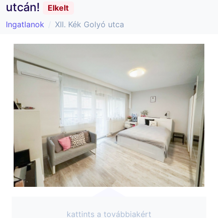
utcán!
Elkelt
Ingatlanok
XII. Kék Golyó utca
kattints a továbbiakért