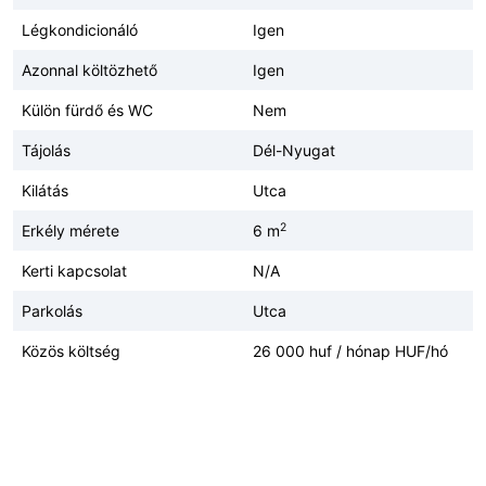
Légkondicionáló
Igen
Azonnal költözhető
Igen
Külön fürdő és WC
Nem
Tájolás
Dél-Nyugat
Kilátás
Utca
2
Erkély mérete
6 m
Kerti kapcsolat
N/A
Parkolás
Utca
Közös költség
26 000 huf / hónap HUF/hó