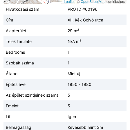
Leaflet
|
©
OpenStreetMap
contributors
Hivatkozási szám
PRO ID #00196
Cím
XII. Kék Golyó utca
2
Alapterület
29 m
2
Telek területe
N/A m
Bedrooms
1
Szobák száma
1
Állapot
Mint új
Építés éve
1950 - 1980
Az épület szintjeinek száma
5
Emelet
5
Lift
Igen
Belmagasság
Kevesebb mint 3m