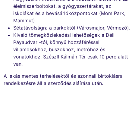
élelmiszerboltokat, a gyógyszertárakat, az
iskolákat és a bevásárlóközpontokat (Mom Park,
Mammut).
Sétatávolságra a parkoktól (Városmajor, Vérmező).
Kiváló tömegközlekedési lehetőségek a Déli
Páyaudvar -tól, könnyű hozzáféréssel
villamosokhoz, buszokhoz, metróhoz és
vonatokhoz. Szészll Kálmán Tér csak 10 perc alatt
van.
A lakás mentes terhelésektől és azonnali birtoklásra
rendelkezésre áll a szerződés aláírása után.