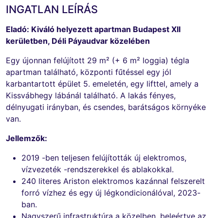
INGATLAN LEÍRÁS
Eladó: Kiváló helyezett apartman Budapest XII
kerületben, Déli Páyaudvar közelében
Egy újonnan felújított 29 m² (+ 6 m² loggia) tégla
apartman található, központi fűtéssel egy jól
karbantartott épület 5. emeletén, egy lifttel, amely a
Kissvábhegy lábánál található. A lakás fényes,
délnyugati irányban, és csendes, barátságos környéke
van.
Jellemzők:
2019 -ben teljesen felújították új elektromos,
vízvezeték -rendszerekkel és ablakokkal.
240 literes Ariston elektromos kazánnal felszerelt
forró vízhez és egy új légkondicionálóval, 2023-
ban.
Nagyszerű infrastruktúra a közelben, beleértve az