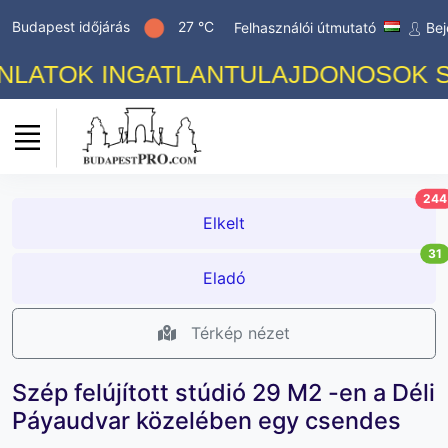
Budapest időjárás
27 °C
Felhasználói útmutató
Bej
ATOK INGATLANTULAJDONOSOK SZÁM
244
Elkelt
31
Eladó
Térkép nézet
Szép felújított stúdió 29 M2 -en a Déli
Páyaudvar közelében egy csendes