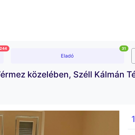
244
31
Eladó
, Vérmez közelében, Széll Kálmán T