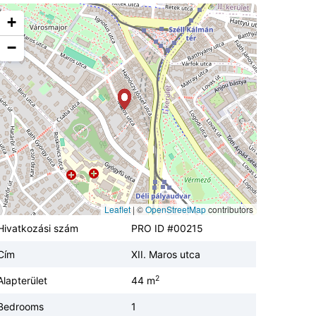
+
−
Leaflet
|
©
OpenStreetMap
contributors
Hivatkozási szám
PRO ID #00215
Cím
XII. Maros utca
2
Alapterület
44 m
Bedrooms
1