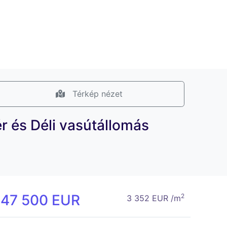
Térkép nézet
ér és Déli vasútállomás
147 500 EUR
2
3 352 EUR /m