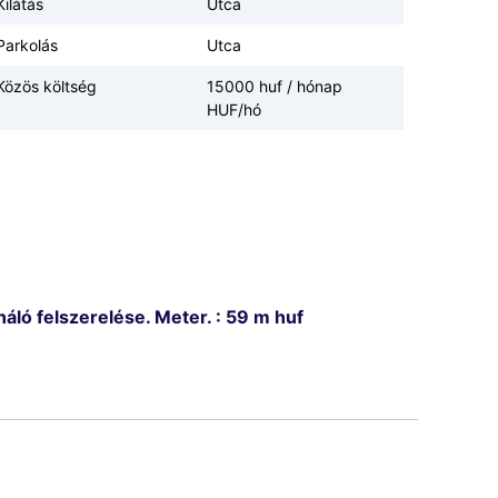
Kilátás
Utca
Parkolás
Utca
Közös költség
15000 huf / hónap
HUF/hó
áló felszerelése. Meter. : 59 m huf