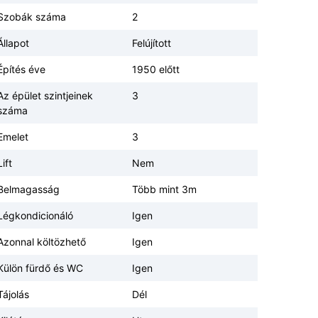
Szobák száma
2
Állapot
Felújított
Építés éve
1950 előtt
Az épület szintjeinek
3
száma
Emelet
3
Lift
Nem
Belmagasság
Több mint 3m
Légkondicionáló
Igen
Azonnal költözhető
Igen
Külön fürdő és WC
Igen
Tájolás
Dél