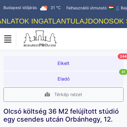
Budapest időjárás
31 °C
Felhasználói útmutató
Bej
LATOK INGATLANTULAJDONOSOK SZÁ
244
Elkelt
31
Eladó
Térkép nézet
Olcsó költség 36 M2 felújított stúdió
egy csendes utcán Orbánhegy, 12.