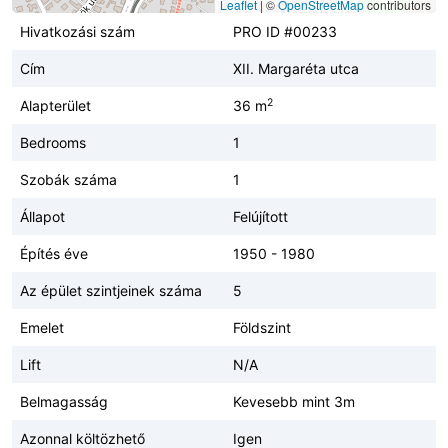
Leaflet
|
©
OpenStreetMap
contributors
Hivatkozási szám
PRO ID #00233
Cím
XII. Margaréta utca
2
Alapterület
36 m
Bedrooms
1
Szobák száma
1
Állapot
Felújított
Építés éve
1950 - 1980
Az épület szintjeinek száma
5
Emelet
Földszint
Lift
N/A
Belmagasság
Kevesebb mint 3m
Azonnal költözhető
Igen