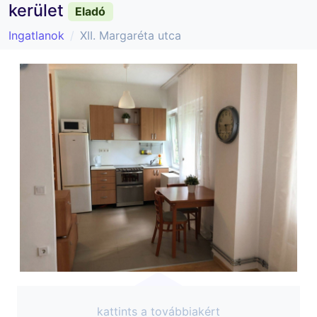
kerület
Eladó
Ingatlanok
XII. Margaréta utca
kattints a továbbiakért