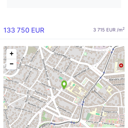
133 750 EUR
2
3 715 EUR /m
+
−