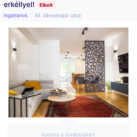
erkéllyel!
Elkelt
Ingatlanok
XII. Városmajor utca
kattints a továbbiakért