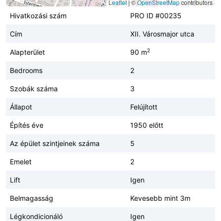
Leaflet
|
©
OpenStreetMap
contributors
Hivatkozási szám
PRO ID #00235
Cím
XII. Városmajor utca
2
Alapterület
90 m
Bedrooms
2
Szobák száma
3
Állapot
Felújított
Építés éve
1950 előtt
Az épület szintjeinek száma
5
Emelet
2
Lift
Igen
Belmagasság
Kevesebb mint 3m
Légkondicionáló
Igen