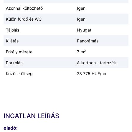
Azonnal költözhető
Igen
Külön fürdő és WC
Igen
Tájolás
Nyugat
Kilátás
Panorámás
2
Erkély mérete
7 m
Parkolás
A kertben - tartozék
Közös költség
23 775 HUF/hó
INGATLAN LEÍRÁS
eladó: