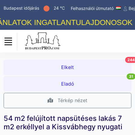
Budapest időjárás
24 °C
Felhasználói útmutató
Bej
LATOK INGATLANTULAJDONOSOK SZÁ
244
Elkelt
31
Eladó
Térkép nézet
54 m2 felújított napsütéses lakás 7
m2 erkéllyel a Kissvábhegy nyugati