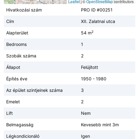
Leaflet
|
©
OpenStreetMap
contributors
Hivatkozási szám
PRO ID #00251
Cím
XII. Zalatnai utca
2
Alapterület
54 m
Bedrooms
1
Szobák száma
2
Állapot
Felújított
Építés éve
1950 - 1980
Az épület szintjeinek száma
3
Emelet
2
Lift
Nem
Belmagasság
Kevesebb mint 3m
Légkondicionáló
Igen