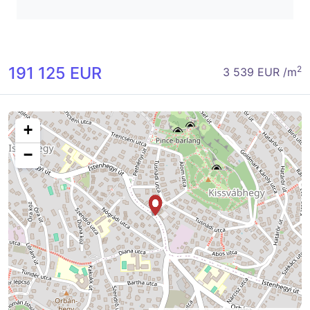
191 125 EUR
2
3 539 EUR /m
+
−