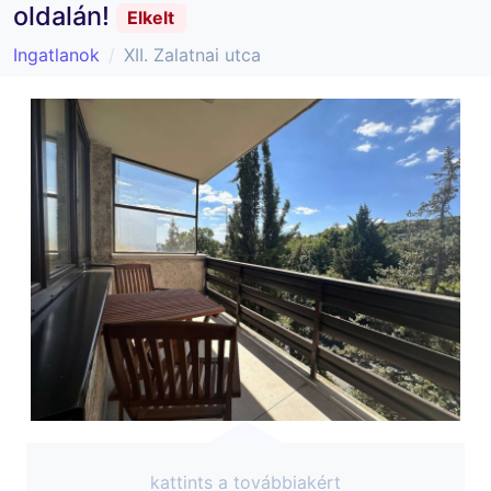
oldalán!
Elkelt
Ingatlanok
XII. Zalatnai utca
kattints a továbbiakért