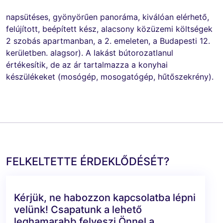
napsütéses, gyönyörűen panoráma, kiválóan elérhető,
felújított, beépített kész, alacsony közüzemi költségek
2 szobás apartmanban, a 2. emeleten, a Budapesti 12.
kerületben. alagsor). A lakást bútorozatlanul
értékesítik, de az ár tartalmazza a konyhai
készülékeket (mosógép, mosogatógép, hűtőszekrény).
FELKELTETTE ÉRDEKLŐDÉSÉT?
Kérjük, ne habozzon kapcsolatba lépni
velünk! Csapatunk a lehető
leghamarabb felveszi Önnel a