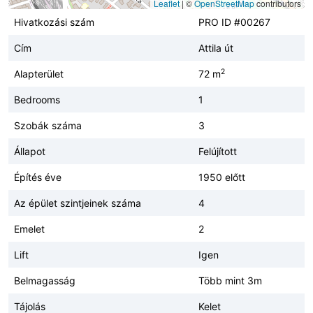
Leaflet
|
©
OpenStreetMap
contributors
Hivatkozási szám
PRO ID #00267
Cím
Attila út
2
Alapterület
72 m
Bedrooms
1
Szobák száma
3
Állapot
Felújított
Építés éve
1950 előtt
Az épület szintjeinek száma
4
Emelet
2
Lift
Igen
Belmagasság
Több mint 3m
Tájolás
Kelet