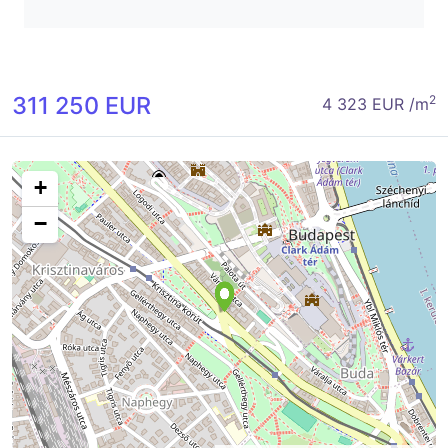
311 250 EUR
2
4 323 EUR /m
+
−