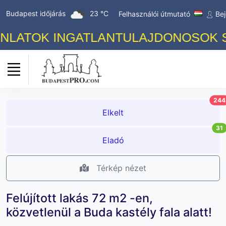
Budapest időjárás
23 °C
Felhasználói útmutató
Bej
ATOK INGATLANTULAJDONOSOK SZÁM
244
Elkelt
31
Eladó
Térkép nézet
Felújított lakás 72 m2 -en,
közvetlenül a Buda kastély fala alatt!