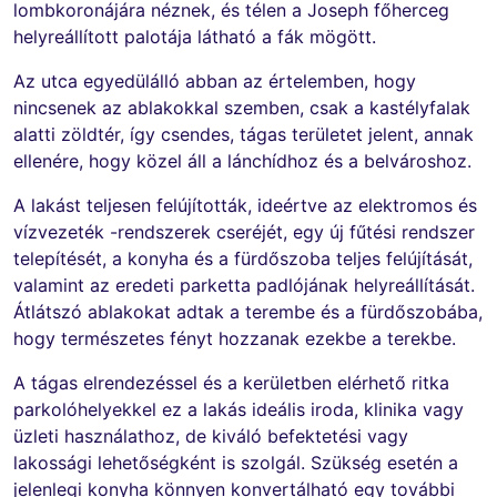
lombkoronájára néznek, és télen a Joseph főherceg
helyreállított palotája látható a fák mögött.
Az utca egyedülálló abban az értelemben, hogy
nincsenek az ablakokkal szemben, csak a kastélyfalak
alatti zöldtér, így csendes, tágas területet jelent, annak
ellenére, hogy közel áll a lánchídhoz és a belvároshoz.
A lakást teljesen felújították, ideértve az elektromos és
vízvezeték -rendszerek cseréjét, egy új fűtési rendszer
telepítését, a konyha és a fürdőszoba teljes felújítását,
valamint az eredeti parketta padlójának helyreállítását.
Átlátszó ablakokat adtak a terembe és a fürdőszobába,
hogy természetes fényt hozzanak ezekbe a terekbe.
A tágas elrendezéssel és a kerületben elérhető ritka
parkolóhelyekkel ez a lakás ideális iroda, klinika vagy
üzleti használathoz, de kiváló befektetési vagy
lakossági lehetőségként is szolgál. Szükség esetén a
jelenlegi konyha könnyen konvertálható egy további