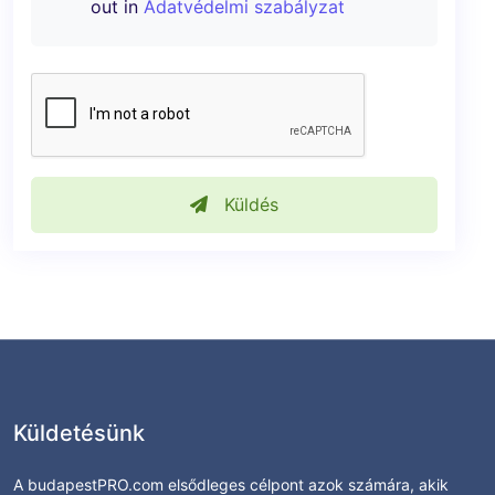
out in
Adatvédelmi szabályzat
Küldés
Küldetésünk
A budapestPRO.com elsődleges célpont azok számára, akik