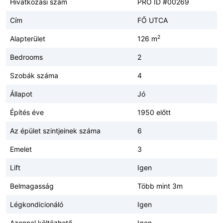
Hivatkozási szám
PRO ID #00269
Cím
FŐ UTCA
2
Alapterület
126 m
Bedrooms
2
Szobák száma
4
Állapot
Jó
Építés éve
1950 előtt
Az épület szintjeinek száma
6
Emelet
3
Lift
Igen
Belmagasság
Több mint 3m
Légkondicionáló
Igen
Azonnal költözhető
Igen