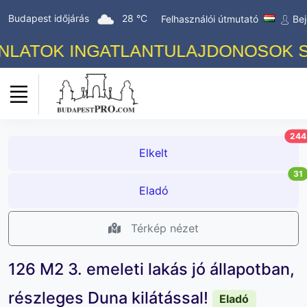
Budapest időjárás
28 °C
Felhasználói útmutató
Bej
ATOK INGATLANTULAJDONOSOK SZÁM
244
Elkelt
31
Eladó
Térkép nézet
126 M2 3. emeleti lakás jó állapotban,
részleges Duna kilátással!
Eladó