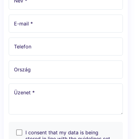
Név *
E-mail *
Telefon
Ország
Üzenet *
I consent that my data is being
stored in line with the guidelines set