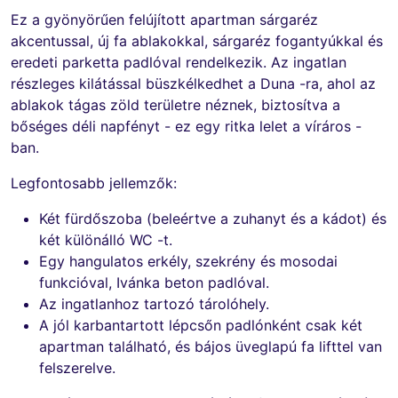
Ez a gyönyörűen felújított apartman sárgaréz
akcentussal, új fa ablakokkal, sárgaréz fogantyúkkal és
eredeti parketta padlóval rendelkezik. Az ingatlan
részleges kilátással büszkélkedhet a Duna -ra, ahol az
ablakok tágas zöld területre néznek, biztosítva a
bőséges déli napfényt - ez egy ritka lelet a víráros -
ban.
Legfontosabb jellemzők:
Két fürdőszoba (beleértve a zuhanyt és a kádot) és
két különálló WC -t.
Egy hangulatos erkély, szekrény és mosodai
funkcióval, Ivánka beton padlóval.
Az ingatlanhoz tartozó tárolóhely.
A jól karbantartott lépcsőn padlónként csak két
apartman található, és bájos üveglapú fa lifttel van
felszerelve.