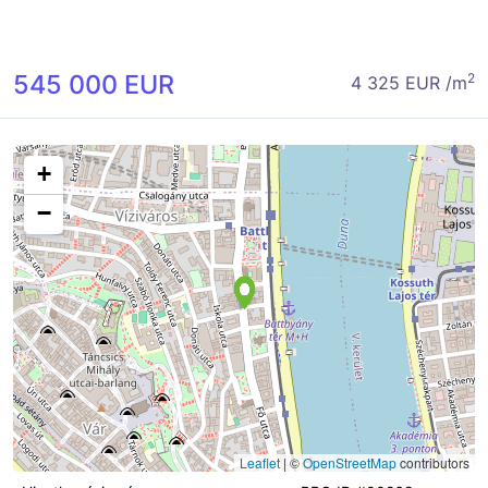
545 000 EUR
2
4 325 EUR /m
+
−
Leaflet
|
©
OpenStreetMap
contributors