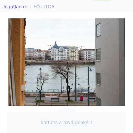
Ingatlanok
FŐ UTCA
kattints a továbbiakért