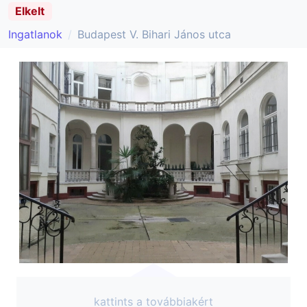
Elkelt
Ingatlanok
Budapest V. Bihari János utca
kattints a továbbiakért