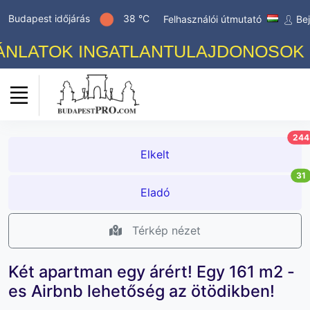
Budapest időjárás
38 °C
Felhasználói útmutató
Be
LATOK INGATLANTULAJDONOSOK SZÁ
244
Elkelt
31
Eladó
Térkép nézet
Két apartman egy árért! Egy 161 m2 -
es Airbnb lehetőség az ötödikben!