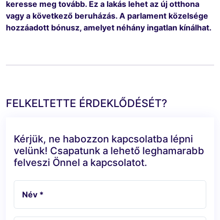
keresse meg tovább. Ez a lakás lehet az új otthona
vagy a következő beruházás. A parlament közelsége
hozzáadott bónusz, amelyet néhány ingatlan kínálhat.
FELKELTETTE ÉRDEKLŐDÉSÉT?
Kérjük, ne habozzon kapcsolatba lépni
velünk! Csapatunk a lehető leghamarabb
felveszi Önnel a kapcsolatot.
Név *