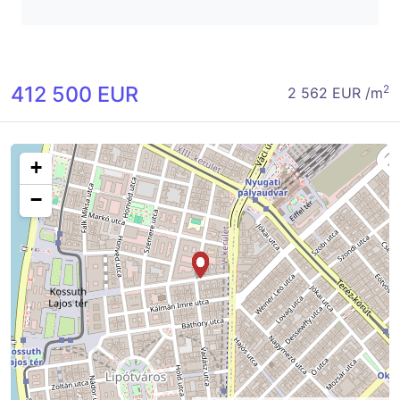
412 500 EUR
2
2 562 EUR /m
+
−