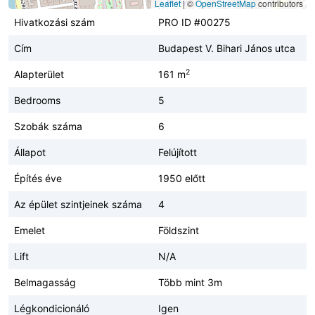
Leaflet
|
©
OpenStreetMap
contributors
Hivatkozási szám
PRO ID #00275
Cím
Budapest V. Bihari János utca
2
Alapterület
161 m
Bedrooms
5
Szobák száma
6
Állapot
Felújított
Építés éve
1950 előtt
Az épület szintjeinek száma
4
Emelet
Földszint
Lift
N/A
Belmagasság
Több mint 3m
Légkondicionáló
Igen