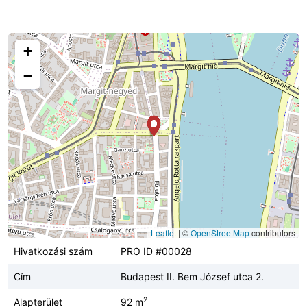
+
−
Leaflet
|
©
OpenStreetMap
contributors
Hivatkozási szám
PRO ID #00028
Cím
Budapest II. Bem József utca 2.
2
Alapterület
92 m