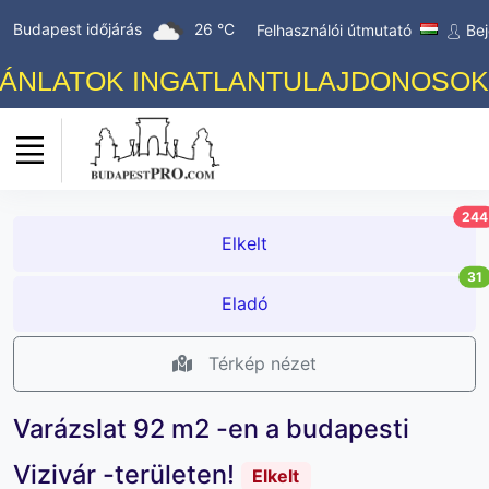
Budapest időjárás
26 °C
Felhasználói útmutató
Bej
NLATOK INGATLANTULAJDONOSOK SZ
244
Elkelt
31
Eladó
Térkép nézet
Varázslat 92 m2 -en a budapesti
Vizivár -területen!
Elkelt