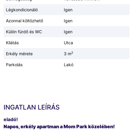
Légkondicionáló
Igen
Azonnal költözhető
Igen
Külön fürdő és WC
Igen
Kilátás
Utca
2
Erkély mérete
3 m
Parkolás
Lakó
INGATLAN LEÍRÁS
eladó!
Napos, erkély apartman a Mom Park közelében!