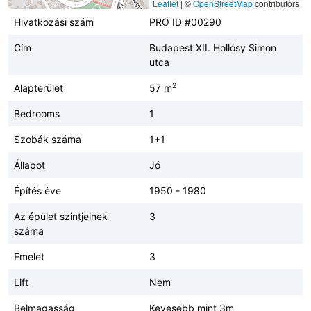
Leaflet
|
©
OpenStreetMap
contributors
Hivatkozási szám
PRO ID #00290
Cím
Budapest XII. Hollósy Simon
utca
2
Alapterület
57 m
Bedrooms
1
Szobák száma
1+1
Állapot
Jó
Építés éve
1950 - 1980
Az épület szintjeinek
3
száma
Emelet
3
Lift
Nem
Belmagasság
Kevesebb mint 3m