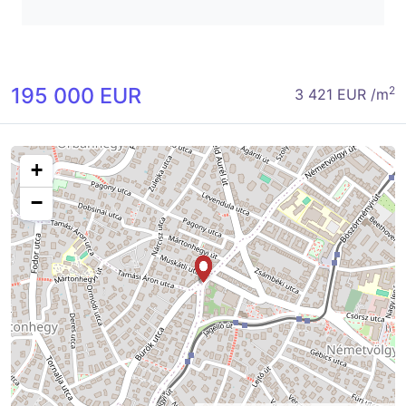
195 000 EUR
2
3 421 EUR /m
+
−