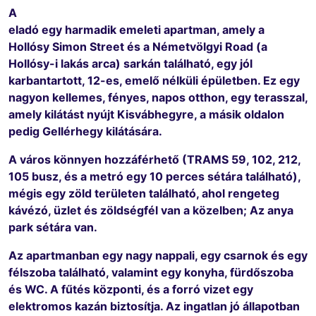
A
eladó egy harmadik emeleti apartman, amely a
Hollósy Simon Street és a Németvölgyi Road (a
Hollósy-i lakás arca) sarkán található, egy jól
karbantartott, 12-es, emelő nélküli épületben. Ez egy
nagyon kellemes, fényes, napos otthon, egy terasszal,
amely kilátást nyújt Kisvábhegyre, a másik oldalon
pedig Gellérhegy kilátására.
A város könnyen hozzáférhető (TRAMS 59, 102, 212,
105 busz, és a metró egy 10 perces sétára található),
mégis egy zöld területen található, ahol rengeteg
kávézó, üzlet és zöldségfél van a közelben; Az anya
park sétára van.
Az apartmanban egy nagy nappali, egy csarnok és egy
félszoba található, valamint egy konyha, fürdőszoba
és WC. A fűtés központi, és a forró vizet egy
elektromos kazán biztosítja. Az ingatlan jó állapotban