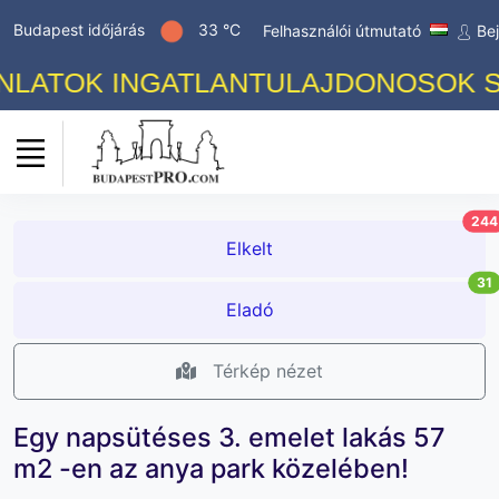
Budapest időjárás
33 °C
Felhasználói útmutató
Be
ATOK INGATLANTULAJDONOSOK SZÁM
244
Elkelt
31
Eladó
Térkép nézet
Egy napsütéses 3. emelet lakás 57
m2 -en az anya park közelében!