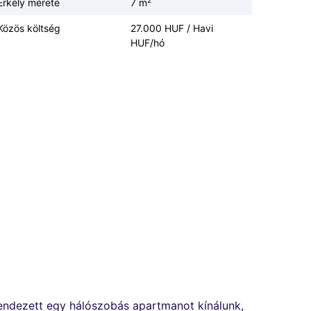
2
Erkély mérete
7 m
Közös költség
27.000 HUF / Havi
HUF/hó
berendezett egy hálószobás apartmanot kínálunk,