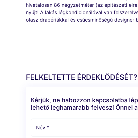
hivatalosan 86 négyzetméter (az építészeti elren
nyújt! A lakás légkondicionálóval van felszere
olasz drapériákkal és csúcsminőségű designer b
FELKELTETTE ÉRDEKLŐDÉSÉT?
Kérjük, ne habozzon kapcsolatba lép
lehető leghamarabb felveszi Önnel a
Név *