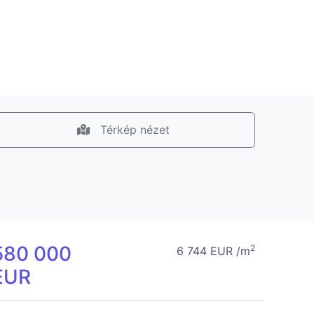
Térkép nézet
580 000
2
6 744 EUR /m
EUR