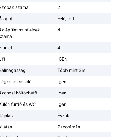
Szobák száma
2
Állapot
Felújított
Az épület szintjeinek
4
száma
Emelet
4
Lift
IGEN
Belmagasság
Több mint 3m
Légkondicionáló
Igen
Azonnal költözhető
Igen
Külön fürdő és WC
Igen
Tájolás
Észak
Kilátás
Panorámás