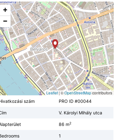
+
−
Leaflet
|
©
OpenStreetMap
contributors
Hivatkozási szám
PRO ID #00044
Cím
V. Károlyi Mihály utca
2
Alapterület
86 m
Bedrooms
1