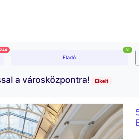
244
31
Eladó
ással a városközpontra!
Elkelt