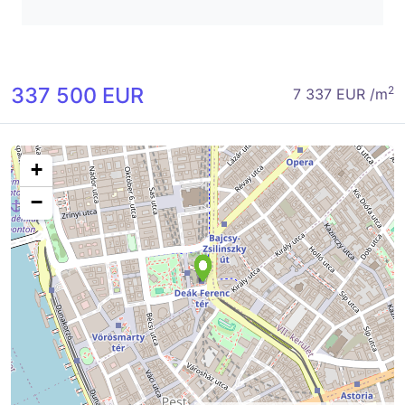
337 500 EUR
2
7 337 EUR /m
+
−