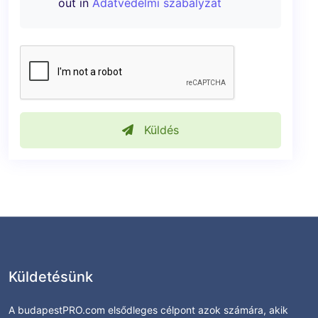
out in
Adatvédelmi szabályzat
Küldés
Küldetésünk
A budapestPRO.com elsődleges célpont azok számára, akik