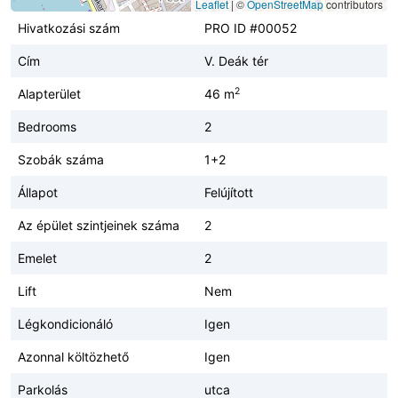
Leaflet
|
©
OpenStreetMap
contributors
Hivatkozási szám
PRO ID #00052
Cím
V. Deák tér
2
Alapterület
46 m
Bedrooms
2
Szobák száma
1+2
Állapot
Felújított
Az épület szintjeinek száma
2
Emelet
2
Lift
Nem
Légkondicionáló
Igen
Azonnal költözhető
Igen
Parkolás
utca