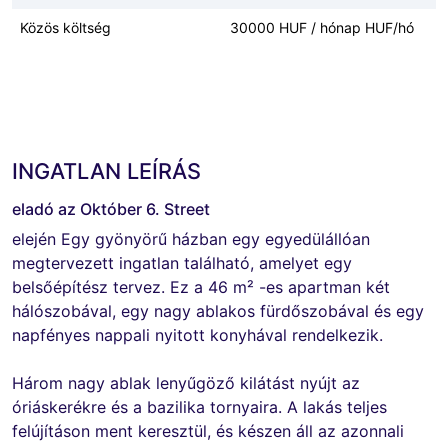
Közös költség
30000 HUF / hónap HUF/hó
INGATLAN LEÍRÁS
eladó az Október 6. Street
elején Egy gyönyörű házban egy egyedülállóan
megtervezett ingatlan található, amelyet egy
belsőépítész tervez. Ez a 46 m² -es apartman két
hálószobával, egy nagy ablakos fürdőszobával és egy
napfényes nappali nyitott konyhával rendelkezik.
Három nagy ablak lenyűgöző kilátást nyújt az
óriáskerékre és a bazilika tornyaira. A lakás teljes
felújításon ment keresztül, és készen áll az azonnali