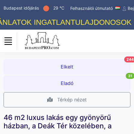
Budapest időjárás
29 °C
Felhasználói útmutató
Bej
LATOK INGATLANTULAJDONOSOK SZÁ
244
Elkelt
31
Eladó
Térkép nézet
46 m2 luxus lakás egy gyönyörű
házban, a Deák Tér közelében, a