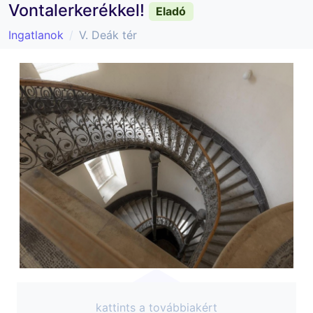
Vontalerkerékkel!
Eladó
Ingatlanok
V. Deák tér
kattints a továbbiakért