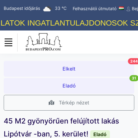
Budapest időjárás
33 °C
Felhasználói útmutató
Be
K INGATLANTULAJDONOSOK SZÁMÁRA
244
Elkelt
31
Eladó
Térkép nézet
45 M2 gyönyörűen felújított lakás
Lipótvár -ban, 5. kerület!
Eladó