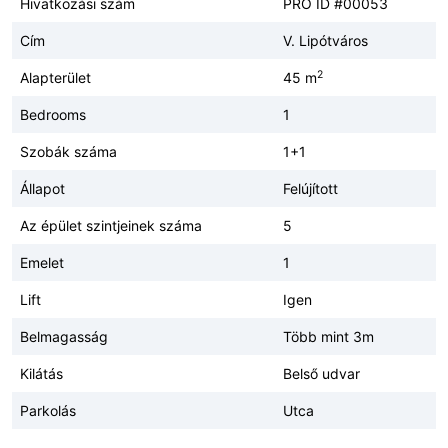
Hivatkozási szám
PRO ID #00053
Cím
V. Lipótváros
2
Alapterület
45 m
Bedrooms
1
Szobák száma
1+1
Állapot
Felújított
Az épület szintjeinek száma
5
Emelet
1
Lift
Igen
Belmagasság
Több mint 3m
Kilátás
Belső udvar
Parkolás
Utca