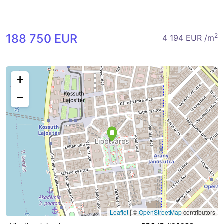
188 750 EUR
2
4 194 EUR /m
+
−
Leaflet
|
©
OpenStreetMap
contributors