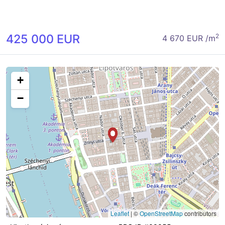
425 000 EUR
2
4 670 EUR /m
+
−
Leaflet
|
©
OpenStreetMap
contributors