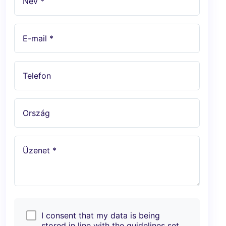
Név *
E-mail *
Telefon
Ország
Üzenet *
I consent that my data is being
stored in line with the guidelines set