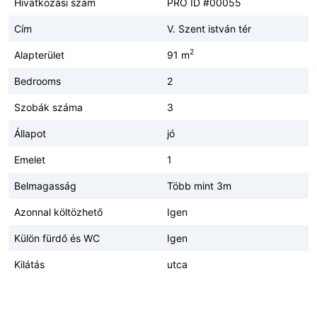
Hivatkozási szám
PRO ID #00055
Cím
V. Szent istván tér
2
Alapterület
91 m
Bedrooms
2
Szobák száma
3
Állapot
jó
Emelet
1
Belmagasság
Több mint 3m
Azonnal költözhető
Igen
Külön fürdő és WC
Igen
Kilátás
utca