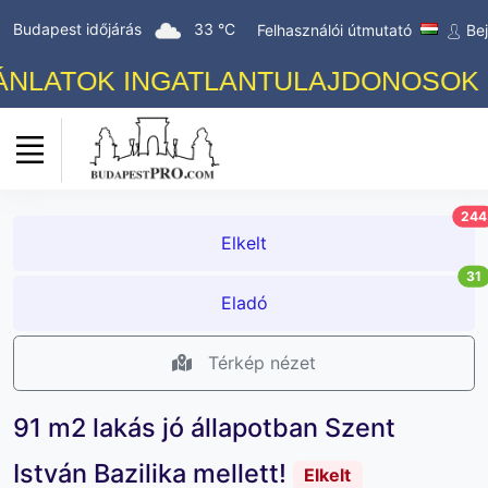
Budapest időjárás
33 °C
Felhasználói útmutató
Be
LATOK INGATLANTULAJDONOSOK SZÁ
244
Elkelt
31
Eladó
Térkép nézet
91 m2 lakás jó állapotban Szent
István Bazilika mellett!
Elkelt