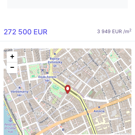
272 500 EUR
2
3 949 EUR /m
+
−