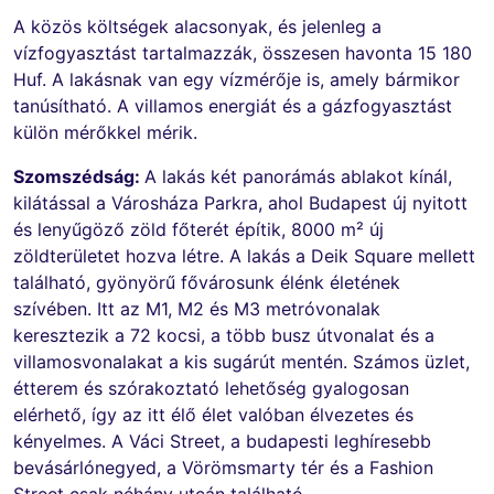
A közös költségek alacsonyak, és jelenleg a
vízfogyasztást tartalmazzák, összesen havonta 15 180
Huf. A lakásnak van egy vízmérője is, amely bármikor
tanúsítható. A villamos energiát és a gázfogyasztást
külön mérőkkel mérik.
Szomszédság:
A lakás két panorámás ablakot kínál,
kilátással a Városháza Parkra, ahol Budapest új nyitott
és lenyűgöző zöld főterét építik, 8000 m² új
zöldterületet hozva létre. A lakás a Deik Square mellett
található, gyönyörű fővárosunk élénk életének
szívében. Itt az M1, M2 és M3 metróvonalak
keresztezik a 72 kocsi, a több busz útvonalat és a
villamosvonalakat a kis sugárút mentén. Számos üzlet,
étterem és szórakoztató lehetőség gyalogosan
elérhető, így az itt élő élet valóban élvezetes és
kényelmes. A Váci Street, a budapesti leghíresebb
bevásárlónegyed, a Vörömsmarty tér és a Fashion
Street csak néhány utcán található.