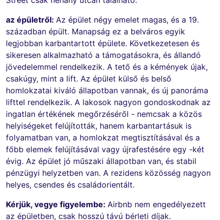
az épületről:
Az épület négy emelet magas, és a 19.
században épült. Manapság ez a belváros egyik
legjobban karbantartott épülete. Következetesen és
sikeresen alkalmazható a támogatásokra, és állandó
jövedelemmel rendelkezik. A tető és a kémények újak,
csakúgy, mint a lift. Az épület külső és belső
homlokzatai kiváló állapotban vannak, és új panoráma
lifttel rendelkezik. A lakosok nagyon gondoskodnak az
ingatlan értékének megőrzéséről - nemcsak a közös
helyiségeket felújították, hanem karbantartásuk is
folyamatban van, a homlokzat megtisztításával és a
főbb elemek felújításával vagy újrafestésére egy -két
évig. Az épület jó műszaki állapotban van, és stabil
pénzügyi helyzetben van. A rezidens közösség nagyon
helyes, csendes és családorientált.
Kérjük, vegye figyelembe:
Airbnb nem engedélyezett
az épületben, csak hosszú távú bérleti díjak.