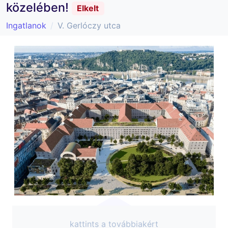
közelében!
Elkelt
Ingatlanok
V. Gerlóczy utca
kattints a továbbiakért