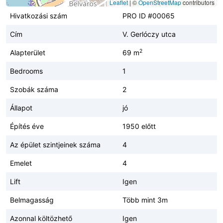
Leaflet
|
©
OpenStreetMap
contributors
Hivatkozási szám
PRO ID #00065
Cím
V. Gerlóczy utca
2
Alapterület
69 m
Bedrooms
1
Szobák száma
2
Állapot
jó
Építés éve
1950 előtt
Az épület szintjeinek száma
4
Emelet
4
Lift
Igen
Belmagasság
Több mint 3m
Azonnal költözhető
Igen