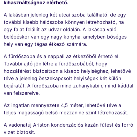
kihasználtsághoz elérhető.
A lakásban jelenleg két utcai szoba található, de egy
további kisebb hálószoba könnyen létrehozható, ha
egy falat felállít az udvar oldalán. A lakásba való
belépéskor van egy nagy konyha, amelyben bőséges
hely van egy tágas étkező számára.
A fürdőszoba és a nappali az étkezőből érhető el.
További ajtó jön létre a fürdőszobából, hogy
hozzáférést biztosítson a kisebb helyiséghez, lehetővé
téve a jelenleg összekapcsolt helyiségek két külön
bejáratát. A fürdőszoba mind zuhanykabin, mind káddal
van felszerelve.
Az ingatlan mennyezete 4,5 méter, lehetővé téve a
teljes magasságú belső mezzanine szint létrehozását.
A vadonatúj Ariston kondenzációs kazán fűtést és forró
vizet biztosít.