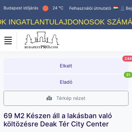
Budapest időjárás
24 °C
Felhasználói útmutató
Bej
NGATLANTULAJDONOSOK SZÁMÁRA! I
244
Elkelt
31
Eladó
Térkép nézet
69 M2 Készen áll a lakásban való
költözésre Deak Tér City Center