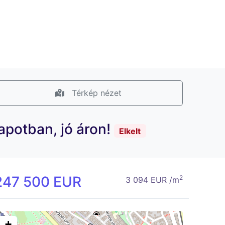
Térkép nézet
lapotban, jó áron!
Elkelt
247 500 EUR
2
3 094 EUR /m
+