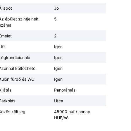
Állapot
Jó
Az épület szintjeinek
5
száma
Emelet
2
Lift
Igen
Légkondicionáló
Igen
Azonnal költözhető
Igen
Külön fürdő és WC
Igen
Kilátás
Panorámás
Parkolás
Utca
Közös költség
45000 huf / hónap
HUF/hó