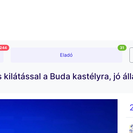
244
31
Eladó
ilátással a Buda kastélyra, jó ál