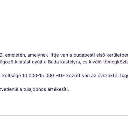
2. emeletén, amelynek liftje van a budapesti első kerületbe
űgöző kilátást nyújt a Buda kastélyra, és kiváló tömegközl
 víz költsége 10 000-15 000 HUF között van az évszaktól fü
vetlenül a tulajdonos értékesíti.