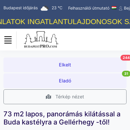
Budapest időjárás
23 °C
Felhasználói útmutató
Bej
TOK INGATLANTULAJDONOSOK SZÁMÁ
244
Elkelt
31
Eladó
Térkép nézet
73 m2 lapos, panorámás kilátással a
Buda kastélyra a Gellérhegy -től!