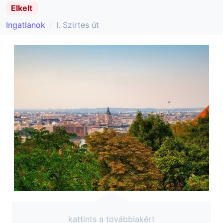
Elkelt
Ingatlanok
I. Szirtes út
kattints a továbbiakért