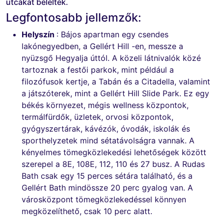
utcákat bélelték.
Legfontosabb jellemzők:
Helyszín
: Bájos apartman egy csendes
lakónegyedben, a Gellért Hill -en, messze a
nyüzsgő Hegyalja úttól. A közeli látnivalók közé
tartoznak a festői parkok, mint például a
filozófusok kertje, a Tabán és a Citadella, valamint
a játszóterek, mint a Gellért Hill Slide Park. Ez egy
békés környezet, mégis wellness központok,
termálfürdők, üzletek, orvosi központok,
gyógyszertárak, kávézók, óvodák, iskolák és
sporthelyzetek mind sétatávolságra vannak. A
kényelmes tömegközlekedési lehetőségek között
szerepel a 8E, 108E, 112, 110 és 27 busz. A Rudas
Bath csak egy 15 perces sétára található, és a
Gellért Bath mindössze 20 perc gyalog van. A
városközpont tömegközlekedéssel könnyen
megközelíthető, csak 10 perc alatt.