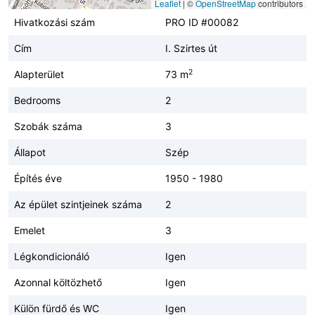
Leaflet
|
©
OpenStreetMap
contributors
Hivatkozási szám
PRO ID #00082
Cím
I. Szirtes út
2
Alapterület
73 m
Bedrooms
2
Szobák száma
3
Állapot
Szép
Építés éve
1950 - 1980
Az épület szintjeinek száma
2
Emelet
3
Légkondicionáló
Igen
Azonnal költözhető
Igen
Külön fürdő és WC
Igen