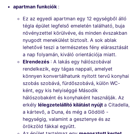
apartman funkciók
:
Ez az egyedi apartman egy 12 egységből álló
tégla épület legfelső emeletén található, buja
növényzettel körülvéve, és minden évszakban
nyugodt menekülést biztosít. A sok ablak
lehetővé teszi a természetes fény elárasztását
a nap folyamán, kiváló orientációja miatt.
Elrendezés
: A lakás egy hálószobával
rendelkezik, egy tágas nappali, amelyet
könnyen konvertálhatunk nyitott tervű konyhai
szobás szobává, fürdőszobává, külön WC-
ként, egy kis helyiséggé Második
hálószobaként és konyhaként használják. Az
erkély
lélegzetelállító kilátást nyújt
a Citadella,
a kártevő, a Duna, és még a Gödölő -
hegységig, valamint a gesztenye és az
örökzöld fákkal együtt.
Az épület tartalmaz egy
megosztott kertet
,