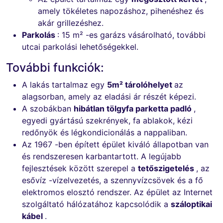
amely tökéletes napozáshoz, pihenéshez és
akár grillezéshez.
Parkolás
: 15 m² -es garázs vásárolható, további
utcai parkolási lehetőségekkel.
További funkciók:
A lakás tartalmaz egy
5m² tárolóhelyet
az
alagsorban, amely az eladási ár részét képezi.
A szobákban
hibátlan tölgyfa parketta padló
,
egyedi gyártású szekrények, fa ablakok, kézi
redőnyök és légkondicionálás a nappaliban.
Az 1967 -ben épített épület kiváló állapotban van
és rendszeresen karbantartott. A legújabb
fejlesztések között szerepel a
tetőszigetelés
, az
esővíz -vízelvezetés, a szennyvízcsövek és a fő
elektromos elosztó rendszer. Az épület az Internet
szolgáltató hálózatához kapcsolódik a
száloptikai
kábel
.