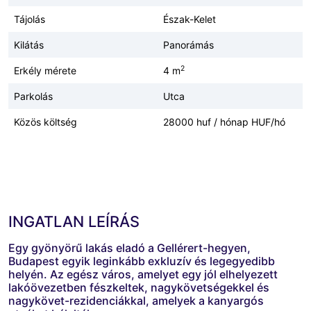
Tájolás
Észak-Kelet
Kilátás
Panorámás
2
Erkély mérete
4 m
Parkolás
Utca
Közös költség
28000 huf / hónap HUF/hó
INGATLAN LEÍRÁS
Egy gyönyörű lakás eladó a Gellérert-hegyen,
Budapest egyik leginkább exkluzív és legegyedibb
helyén. Az egész város, amelyet egy jól elhelyezett
lakóövezetben fészkeltek, nagykövetségekkel és
nagykövet-rezidenciákkal, amelyek a kanyargós