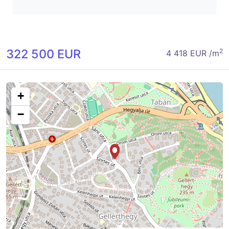
322 500 EUR
2
4 418 EUR /m
+
−