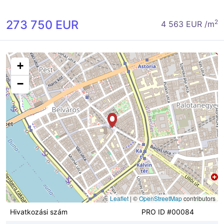
273 750 EUR
2
4 563 EUR /m
+
−
Leaflet
|
©
OpenStreetMap
contributors
Hivatkozási szám
PRO ID #00084