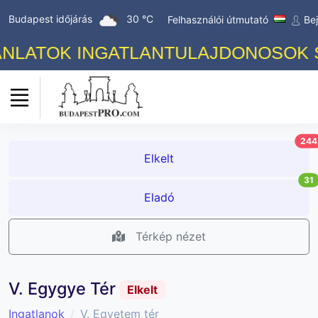
Budapest időjárás
30 °C
Felhasználói útmutató
Be
LATOK INGATLANTULAJDONOSOK SZÁ
244
Elkelt
31
Eladó
Térkép nézet
V. Egygye Tér
Elkelt
Ingatlanok
V. Egyetem tér