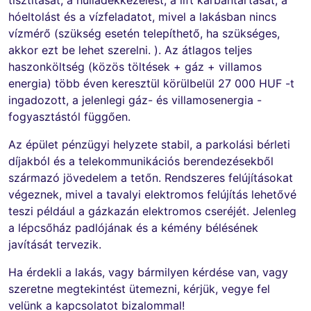
hóeltolást és a vízfeladatot, mivel a lakásban nincs
vízmérő (szükség esetén telepíthető, ha szükséges,
akkor ezt be lehet szerelni. ). Az átlagos teljes
haszonköltség (közös töltések + gáz + villamos
energia) több éven keresztül körülbelül 27 000 HUF -t
ingadozott, a jelenlegi gáz- és villamosenergia -
fogyasztástól függően.
Az épület pénzügyi helyzete stabil, a parkolási bérleti
díjakból és a telekommunikációs berendezésekből
származó jövedelem a tetőn. Rendszeres felújításokat
végeznek, mivel a tavalyi elektromos felújítás lehetővé
teszi például a gázkazán elektromos cseréjét. Jelenleg
a lépcsőház padlójának és a kémény bélésének
javítását tervezik.
Ha érdekli a lakás, vagy bármilyen kérdése van, vagy
szeretne megtekintést ütemezni, kérjük, vegye fel
velünk a kapcsolatot bizalommal!