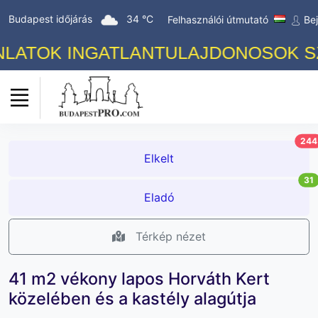
Budapest időjárás
34 °C
Felhasználói útmutató
Be
TOK INGATLANTULAJDONOSOK SZÁMÁ
244
Elkelt
31
Eladó
Térkép nézet
41 m2 vékony lapos Horváth Kert
közelében és a kastély alagútja