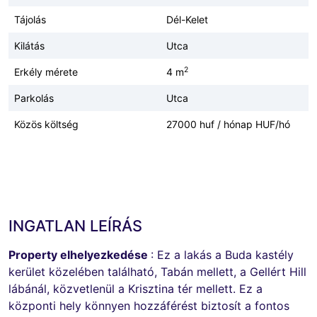
Tájolás
Dél-Kelet
Kilátás
Utca
2
Erkély mérete
4 m
Parkolás
Utca
Közös költség
27000 huf / hónap HUF/hó
INGATLAN LEÍRÁS
Property elhelyezkedése
: Ez a lakás a Buda kastély
kerület közelében található, Tabán mellett, a Gellért Hill
lábánál, közvetlenül a Krisztina tér mellett. Ez a
központi hely könnyen hozzáférést biztosít a fontos