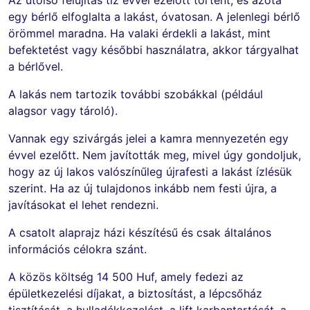
egy bérlő elfoglalta a lakást, óvatosan. A jelenlegi bérlő
örömmel maradna. Ha valaki érdekli a lakást, mint
befektetést vagy későbbi használatra, akkor tárgyalhat
a bérlővel.
A lakás nem tartozik további szobákkal (például
alagsor vagy tároló).
Vannak egy szivárgás jelei a kamra mennyezetén egy
évvel ezelőtt. Nem javították meg, mivel úgy gondoljuk,
hogy az új lakos valószínűleg újrafesti a lakást ízlésük
szerint. Ha az új tulajdonos inkább nem festi újra, a
javításokat el lehet rendezni.
A csatolt alaprajz házi készítésű és csak általános
információs célokra szánt.
A közös költség 14 500 Huf, amely fedezi az
épületkezelési díjakat, a biztosítást, a lépcsőház
tisztítását, a hulladékkezelést, a lift karbantartását, a