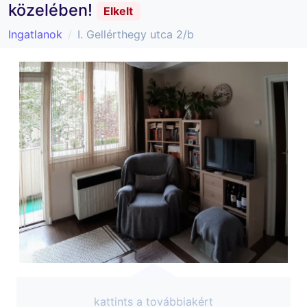
közelében!
Elkelt
Ingatlanok
I. Gellérthegy utca 2/b
kattints a továbbiakért