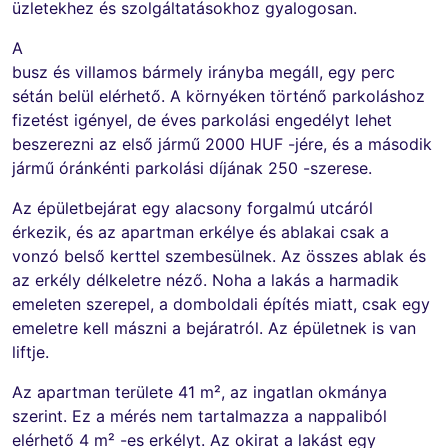
üzletekhez és szolgáltatásokhoz gyalogosan.
A
busz és villamos bármely irányba megáll, egy perc
sétán belül elérhető. A környéken történő parkoláshoz
fizetést igényel, de éves parkolási engedélyt lehet
beszerezni az első jármű 2000 HUF -jére, és a második
jármű óránkénti parkolási díjának 250 -szerese.
Az épületbejárat egy alacsony forgalmú utcáról
érkezik, és az apartman erkélye és ablakai csak a
vonzó belső kerttel szembesülnek. Az összes ablak és
az erkély délkeletre néző. Noha a lakás a harmadik
emeleten szerepel, a domboldali építés miatt, csak egy
emeletre kell mászni a bejáratról. Az épületnek is van
liftje.
Az apartman területe 41 m², az ingatlan okmánya
szerint. Ez a mérés nem tartalmazza a nappaliból
elérhető 4 m² -es erkélyt. Az okirat a lakást egy