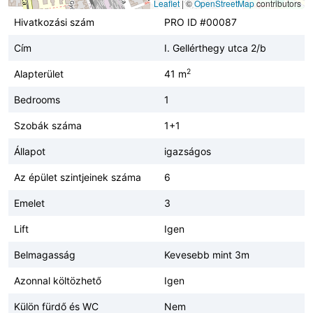
Leaflet
|
©
OpenStreetMap
contributors
Hivatkozási szám
PRO ID #00087
Cím
I. Gellérthegy utca 2/b
2
Alapterület
41 m
Bedrooms
1
Szobák száma
1+1
Állapot
igazságos
Az épület szintjeinek száma
6
Emelet
3
Lift
Igen
Belmagasság
Kevesebb mint 3m
Azonnal költözhető
Igen
Külön fürdő és WC
Nem