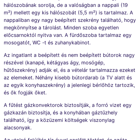
hálószobának sorolja, de a valóságban a nappali (19
m²) mellett egy kis hálószobát (5,5 m²) is tartalmaz. A
nappaliban egy nagy beépített szekrény található, hogy
megkönnyítse a tárolást. Minden szoba egyetlen
előcsarnoktól nyitva van. A fürdőszoba tartalmaz egy
mosogatót, WC -t és zuhanykabinot.
Az ingatlant a beépített és nem beépített bútorok nagy
részével (kanapé, kétágyas ágy, mosógép,
hűtőszekrény) adják el, és a vételár tartalmazza ezeket
az elemeket. Néhány kisebb bútordarab (a TV alatt és
az egyik konyhaszekrény) a jelenlegi bérlőhöz tartozik,
és ők fogják őket.
A fűtést gázkonvektorok biztosítják, a forró vizet egy
gázkazán biztosítja, és a konyhában gáztűzhely
található, így a közüzemi költségek viszonylag
alacsonyak.
Az utolsó felújítás tíz évvel ezelőtt történt, és azóta