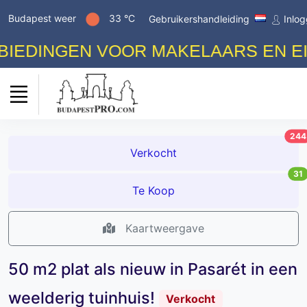
Budapest weer
33 °C
Gebruikershandleiding
Inlo
DINGEN VOOR MAKELAARS EN EIGE
244
Verkocht
31
Te Koop
Kaartweergave
50 m2 plat als nieuw in Pasarét in een
weelderig tuinhuis!
Verkocht