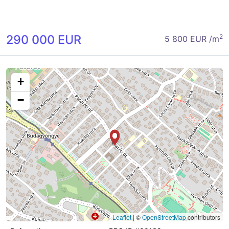
290 000 EUR
2
5 800 EUR /m
+
−
Leaflet
|
©
OpenStreetMap
contributors