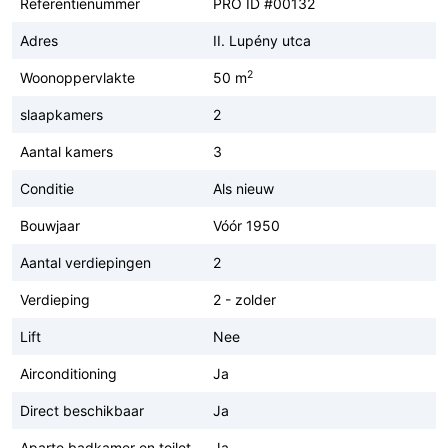
Referentienummer
PRO ID #00132
Adres
II. Lupény utca
2
Woonoppervlakte
50 m
slaapkamers
2
Aantal kamers
3
Conditie
Als nieuw
Bouwjaar
Vóór 1950
Aantal verdiepingen
2
Verdieping
2 - zolder
Lift
Nee
Airconditioning
Ja
Direct beschikbaar
Ja
Aparte badkamer en toilet
Ja