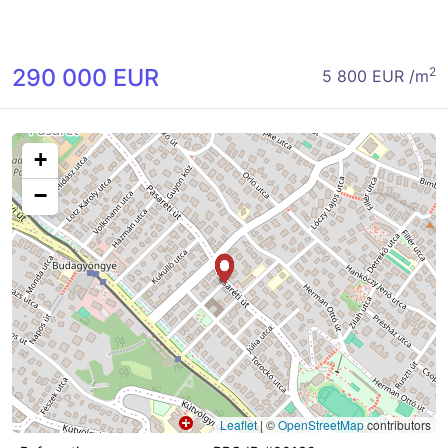
290 000 EUR
2
5 800 EUR /m
+
−
Leaflet
|
©
OpenStreetMap
contributors