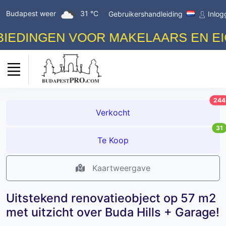
Budapest weer
31 °C
Gebruikershandleiding
Inlog
DINGEN VOOR MAKELAARS EN EIGEN
244
Verkocht
31
Te Koop
Kaartweergave
Uitstekend renovatieobject op 57 m2
met uitzicht over Buda Hills + Garage!