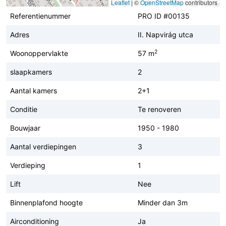
Leaflet
|
©
OpenStreetMap
contributors
Referentienummer
PRO ID #00135
Adres
II. Napvirág utca
2
Woonoppervlakte
57 m
slaapkamers
2
Aantal kamers
2+1
Conditie
Te renoveren
Bouwjaar
1950 - 1980
Aantal verdiepingen
3
Verdieping
1
Lift
Nee
Binnenplafond hoogte
Minder dan 3m
Airconditioning
Ja