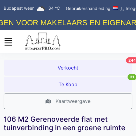
Budapest weer
34 °C
Gebruikershandleiding
Inlo
 VOOR MAKELAARS EN EIGENAREN! 
244
Verkocht
31
Te Koop
Kaartweergave
106 M2 Gerenoveerde flat met
tuinverbinding in een groene ruimte