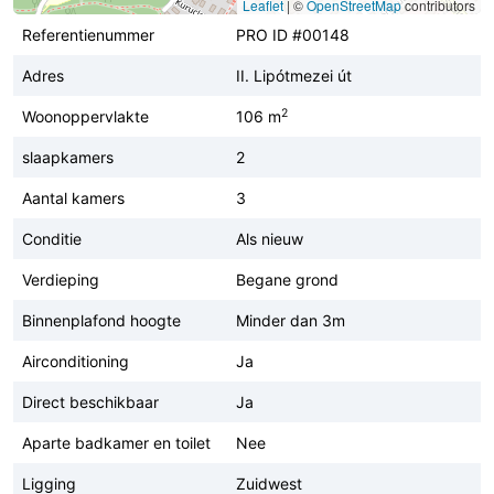
Leaflet
|
©
OpenStreetMap
contributors
Referentienummer
PRO ID #00148
Adres
II. Lipótmezei út
2
Woonoppervlakte
106 m
slaapkamers
2
Aantal kamers
3
Conditie
Als nieuw
Verdieping
Begane grond
Binnenplafond hoogte
Minder dan 3m
Airconditioning
Ja
Direct beschikbaar
Ja
Aparte badkamer en toilet
Nee
Ligging
Zuidwest