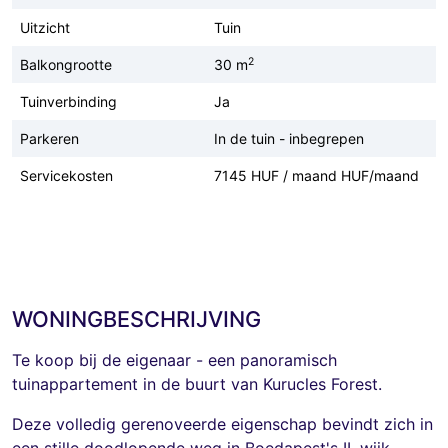
Uitzicht
Tuin
2
Balkongrootte
30 m
Tuinverbinding
Ja
Parkeren
In de tuin - inbegrepen
Servicekosten
7145 HUF / maand HUF/maand
WONINGBESCHRIJVING
Te koop bij de eigenaar - een panoramisch
tuinappartement in de buurt van Kurucles Forest.
Deze volledig gerenoveerde eigenschap bevindt zich in
een stille doodlopende weg in Boedapest's II. wijk.