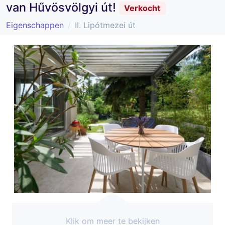
van Hűvösvölgyi út!
Verkocht
Eigenschappen
II. Lipótmezei út
Klik om meer te bekijken