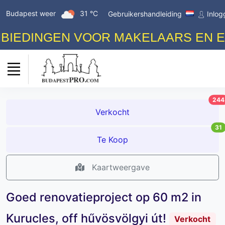
Budapest weer
31 °C
Gebruikershandleiding
Inlog
DINGEN VOOR MAKELAARS EN EIGE
244
Verkocht
31
Te Koop
Kaartweergave
Goed renovatieproject op 60 m2 in
Kurucles, off hűvösvölgyi út!
Verkocht