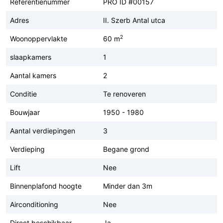
Referentienummer
PRO ID #00157
Adres
II. Szerb Antal utca
2
Woonoppervlakte
60 m
slaapkamers
1
Aantal kamers
2
Conditie
Te renoveren
Bouwjaar
1950 - 1980
Aantal verdiepingen
3
Verdieping
Begane grond
Lift
Nee
Binnenplafond hoogte
Minder dan 3m
Airconditioning
Nee
Direct beschikbaar
Ja