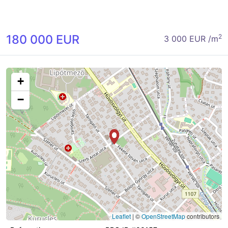
180 000 EUR
2
3 000 EUR /m
+
−
Leaflet
|
©
OpenStreetMap
contributors