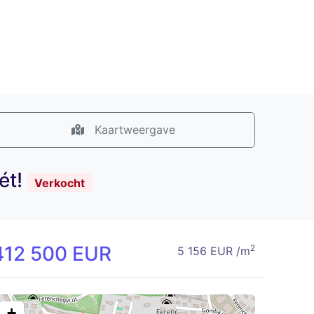
Kaartweergave
ét!
Verkocht
412 500 EUR
2
5 156 EUR /m
+