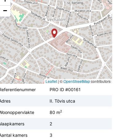
−
Leaflet
|
©
OpenStreetMap
contributors
Referentienummer
PRO ID #00161
Adres
II. Tövis utca
2
Woonoppervlakte
80 m
slaapkamers
2
Aantal kamers
3