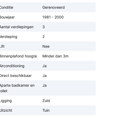
Conditie
Gerenoveerd
Bouwjaar
1981 - 2000
Aantal verdiepingen
3
Verdieping
2
Lift
Nee
Binnenplafond hoogte
Minder dan 3m
Airconditioning
Ja
Direct beschikbaar
Ja
Aparte badkamer en
Ja
toilet
Ligging
Zuid
Uitzicht
Tuin