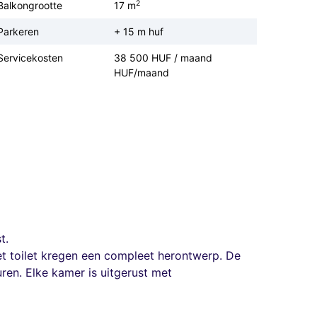
2
Balkongrootte
17 m
Parkeren
+ 15 m huf
Servicekosten
38 500 HUF / maand
HUF/maand
t.
 toilet kregen een compleet herontwerp. De
en. Elke kamer is uitgerust met