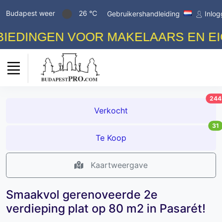
Budapest weer
26 °C
Gebruikershandleiding
Inlo
DINGEN VOOR MAKELAARS EN EIGE
244
Verkocht
31
Te Koop
Kaartweergave
Smaakvol gerenoveerde 2e
verdieping plat op 80 m2 in Pasarét!