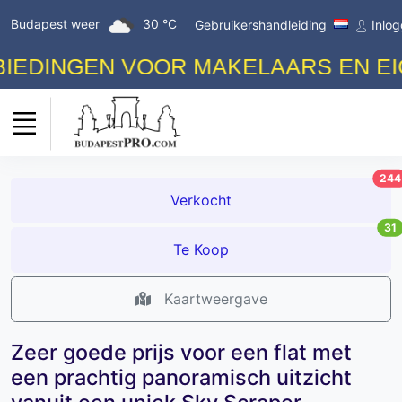
Budapest weer
30 °C
Gebruikershandleiding
Inlo
DINGEN VOOR MAKELAARS EN EIGE
244
Verkocht
31
Te Koop
Kaartweergave
Zeer goede prijs voor een flat met
een prachtig panoramisch uitzicht