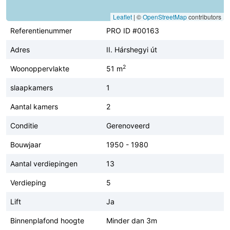
Leaflet
|
©
OpenStreetMap
contributors
Referentienummer
PRO ID #00163
Adres
II. Hárshegyi út
2
Woonoppervlakte
51 m
slaapkamers
1
Aantal kamers
2
Conditie
Gerenoveerd
Bouwjaar
1950 - 1980
Aantal verdiepingen
13
Verdieping
5
Lift
Ja
Binnenplafond hoogte
Minder dan 3m