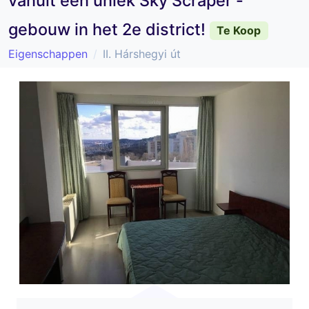
vanuit een uniek Sky Scraper -
gebouw in het 2e district!
Te Koop
Eigenschappen
II. Hárshegyi út