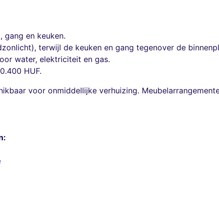
, gang en keuken.
ndzonlicht), terwijl de keuken en gang tegenover de binnen
r water, elektriciteit en gas.
20.400 HUF.
schikbaar voor onmiddellijke verhuizing. Meubelarrangemen
n:
e