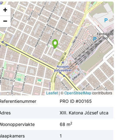
+
−
Leaflet
|
©
OpenStreetMap
contributors
Referentienummer
PRO ID #00165
Adres
XIII. Katona József utca
2
Woonoppervlakte
68 m
slaapkamers
1