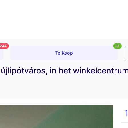
244
31
Te Koop
 újlipótváros, in het winkelcentru