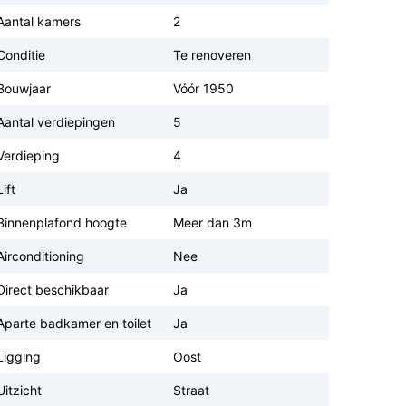
Aantal kamers
2
Conditie
Te renoveren
Bouwjaar
Vóór 1950
Aantal verdiepingen
5
Verdieping
4
Lift
Ja
Binnenplafond hoogte
Meer dan 3m
Airconditioning
Nee
Direct beschikbaar
Ja
Aparte badkamer en toilet
Ja
Ligging
Oost
Uitzicht
Straat