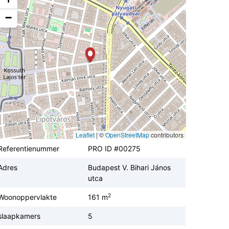
−
Leaflet
|
©
OpenStreetMap
contributors
Referentienummer
PRO ID #00275
Adres
Budapest V. Bihari János
utca
2
Woonoppervlakte
161 m
slaapkamers
5