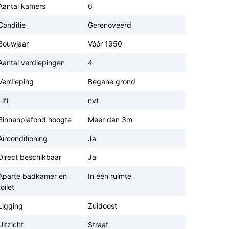
Aantal kamers
6
Conditie
Gerenoveerd
Bouwjaar
Vóór 1950
Aantal verdiepingen
4
Verdieping
Begane grond
Lift
nvt
Binnenplafond hoogte
Meer dan 3m
Airconditioning
Ja
Direct beschikbaar
Ja
Aparte badkamer en
In één ruimte
toilet
Ligging
Zuidoost
Uitzicht
Straat