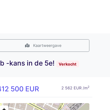
Kaartweergave
b -kans in de 5e!
Verkocht
412 500 EUR
2
2 562 EUR /m
+