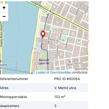
+
−
Leaflet
|
©
OpenStreetMap
contributors
Referentienummer
PRO ID #00064
Adres
V. Markó utca
2
Woonoppervlakte
102 m
slaapkamers
3