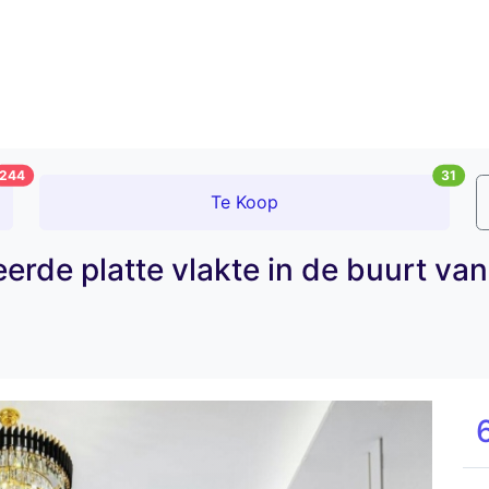
244
31
Te Koop
rde platte vlakte in de buurt van