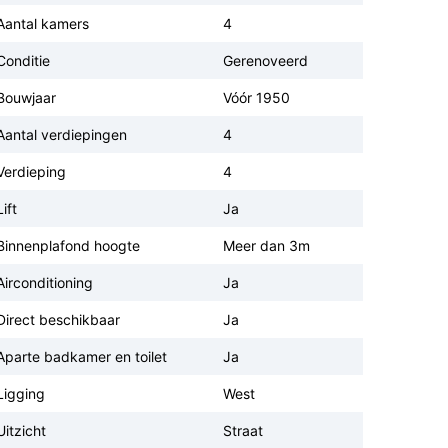
Aantal kamers
4
Conditie
Gerenoveerd
Bouwjaar
Vóór 1950
Aantal verdiepingen
4
Verdieping
4
Lift
Ja
Binnenplafond hoogte
Meer dan 3m
Airconditioning
Ja
Direct beschikbaar
Ja
Aparte badkamer en toilet
Ja
Ligging
West
Uitzicht
Straat