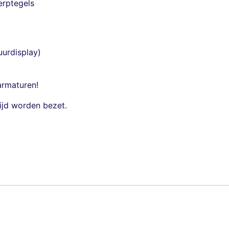
erptegels
urdisplay)
 armaturen!
ijd worden bezet.